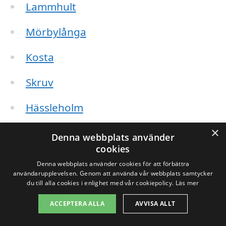
Lammhult
Mörbylånga
Kosta
Skruv
Hässleholm
×
Bredåkra
Denna webbplats använder
cookies
Ryd
Denna webbplats använder cookies för att förbättra
användarupplevelsen. Genom att använda vår webbplats samtycker
Tveta
du till alla cookies i enlighet med vår cookiepolicy.
Läs mer
ACCEPTERA ALLA
AVVISA ALLT
När du söker efter ett företag är det