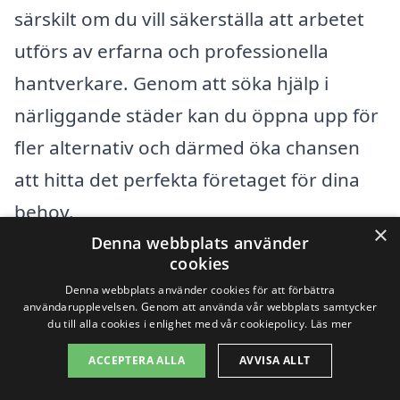
särskilt om du vill säkerställa att arbetet
utförs av erfarna och professionella
hantverkare. Genom att söka hjälp i
närliggande städer kan du öppna upp för
fler alternativ och därmed öka chansen
att hitta det perfekta företaget för dina
behov.
×
Denna webbplats använder
cookies
Några av städerna i närheten av Alvik där
Denna webbplats använder cookies för att förbättra
du kan hitta kompetenta golvläggare
användarupplevelsen. Genom att använda vår webbplats samtycker
du till alla cookies i enlighet med vår cookiepolicy.
Läs mer
inkluderar:
ACCEPTERA ALLA
AVVISA ALLT
Leksand