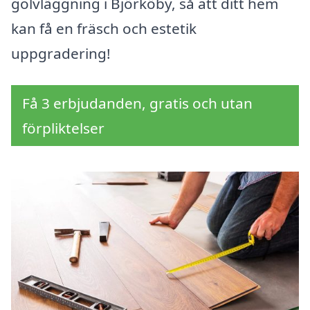
golvläggning i Björköby, så att ditt hem
kan få en fräsch och estetik
uppgradering!
Få 3 erbjudanden, gratis och utan
förpliktelser