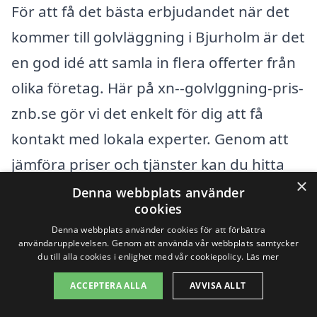
För att få det bästa erbjudandet när det
kommer till golvläggning i Bjurholm är det
en god idé att samla in flera offerter från
olika företag. Här på xn--golvlggning-pris-
znb.se gör vi det enkelt för dig att få
kontakt med lokala experter. Genom att
jämföra priser och tjänster kan du hitta
×
det bästa alternativet som passar både
Denna webbplats använder
cookies
din budget och dina önskemål. Tveka inte
Denna webbplats använder cookies för att förbättra
att börja din sökning idag för att hitta en
användarupplevelsen. Genom att använda vår webbplats samtycker
du till alla cookies i enlighet med vår cookiepolicy.
Läs mer
professionell golvläggare i din närhet!
ACCEPTERA ALLA
AVVISA ALLT