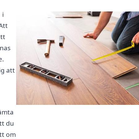
 i
Att
tt
nnas
e.
ig att
hämta
tt du
ett om