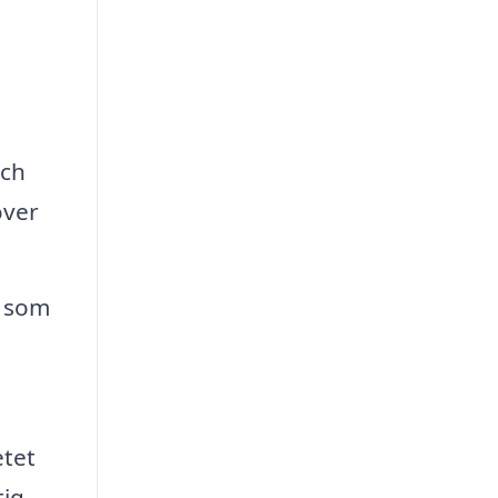
och
över
r som
etet
tig