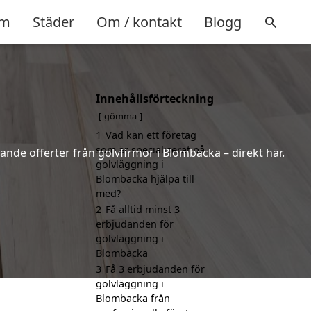
m
Städer
Om / kontakt
Blogg
Innehållsförteckning
a
gömma
1
Vad kan ett företag
som är specialiserat på
ande offerter från golvfirmor i Blombacka – direkt här.
golvläggning i
Blombacka hjälpa till
med?
2
Få alltid minst 3
erbjudanden för
golvläggning i
Blombacka
3
Få 3 erbjudanden för
golvläggning i
Blombacka från