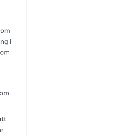
enom
ng i
 som
 som
att
ar