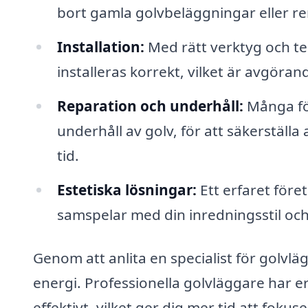
bort gamla golvbeläggningar eller r
Installation:
Med rätt verktyg och tek
installeras korrekt, vilket är avgöra
Reparation och underhåll:
Många för
underhåll av golv, för att säkerställa
tid.
Estetiska lösningar:
Ett erfaret före
samspelar med din inredningsstil o
Genom att anlita en specialist för golvl
energi. Professionella golvläggare har e
effektivt, vilket ger dig mer tid att foku