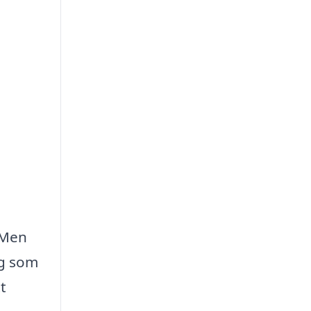
 Men
ag som
t