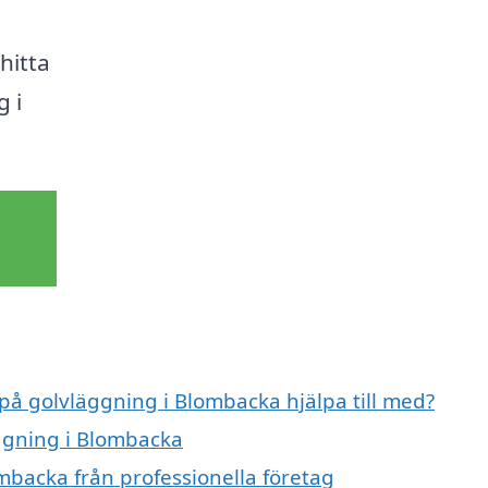
 hitta
g i
 på golvläggning i Blombacka hjälpa till med?
äggning i Blombacka
mbacka från professionella företag