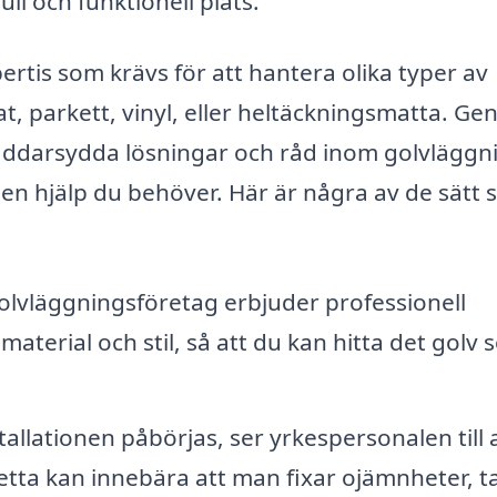
full och funktionell plats.
ertis som krävs för att hantera olika typer av
at, parkett, vinyl, eller heltäckningsmatta. G
kräddarsydda lösningar och råd inom golvläggni
den hjälp du behöver. Här är några av de sätt
olvläggningsföretag erbjuder professionell
material och stil, så att du kan hitta det golv
allationen påbörjas, ser yrkespersonalen till 
Detta kan innebära att man fixar ojämnheter, t