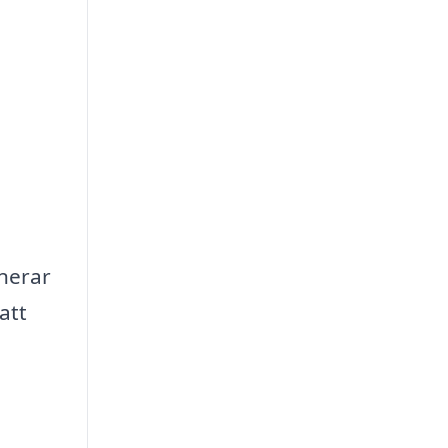
anerar
 att