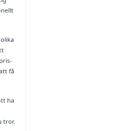
nellt
 olika
tt
pris-
att få
att ha
 tror.