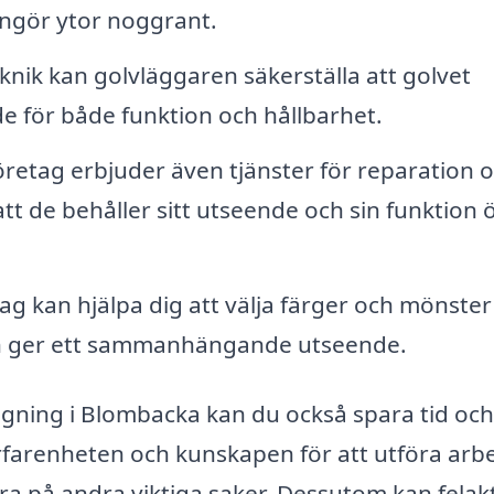
engör ytor noggrant.
nik kan golvläggaren säkerställa att golvet
nde för både funktion och hållbarhet.
etag erbjuder även tjänster för reparation 
 att de behåller sitt utseende och sin funktion 
tag kan hjälpa dig att välja färger och mönste
ch ger ett sammanhängande utseende.
äggning i Blombacka kan du också spara tid och
rfarenheten och kunskapen för att utföra arb
sera på andra viktiga saker. Dessutom kan felak