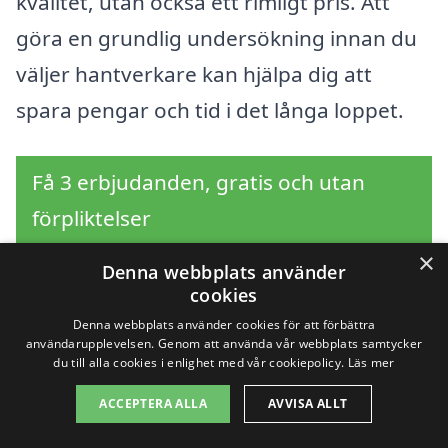
kvalitet, utan också ett rimligt pris. Att
göra en grundlig undersökning innan du
väljer hantverkare kan hjälpa dig att
spara pengar och tid i det långa loppet.
Få 3 erbjudanden, gratis och utan
förpliktelser
×
Denna webbplats använder
cookies
Sök efter en
Denna webbplats använder cookies för att förbättra
användarupplevelsen. Genom att använda vår webbplats samtycker
professionell för
du till alla cookies i enlighet med vår cookiepolicy.
Läs mer
ACCEPTERA ALLA
AVVISA ALLT
golvläggning i andra