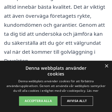
alltid innebär bästa kvalitet. Det är viktigt
att även överväga företagets rykte,
kundomdömen och garantier. Genom att
ta dig tid att undersöka och jämföra kan
du säkerställa att du gör ett välgrundat
val när det kommer till golvläggning i
Dyvelsten.
×
Denna webbplats använder
cookies
Få 3 erbjudanden, gratis och utan
Denna webbplats använder cookies för att förbättra
användarupplevelsen. Genom att använda vår webbplats samtycker
förpliktelser
du till alla cookies i enlighet med vår cookiepolicy.
Läs mer
ACCEPTERA ALLA
AVVISA ALLT