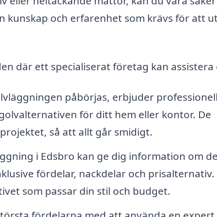
v eller heltäckande mattor, kan du vara säker
en kunskap och erfarenhet som krävs för att u
n där ett specialiserat företag kan assistera 
vläggningen påbörjas, erbjuder professionel
olvalternativen för ditt hem eller kontor. De
rojektet, så att allt går smidigt.
ggning i Edsbro kan ge dig information om de
nklusive fördelar, nackdelar och prisalternativ.
ativet som passar din stil och budget.
törsta fördelarna med att använda en expert