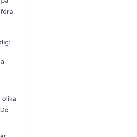
 på
tföra
dig:
la
 olika
 De
 är