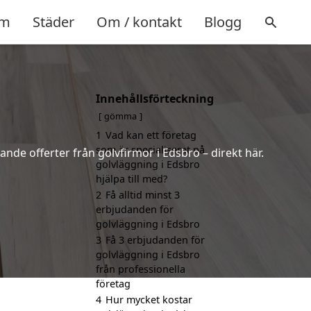
m
Städer
Om / kontakt
Blogg
Innehållsförteckning
gömma
1
Vad kan ett företag
som är specialiserat på
ande offerter från golvfirmor i Edsbro – direkt här.
golvläggning i Edsbro
hjälpa till med?
2
Få alltid minst 3
erbjudanden för
golvläggning i Edsbro
3
Få 3 erbjudanden för
golvläggning i Edsbro
från professionella
företag
4
Hur mycket kostar