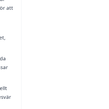
ör att
et,
dda
ssar
ellt
esvär