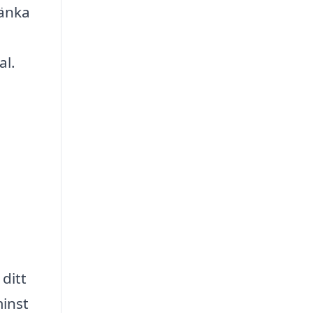
tänka
al.
ditt
minst