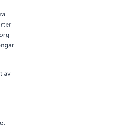
ra
erter
sorg
pengar
t av
et