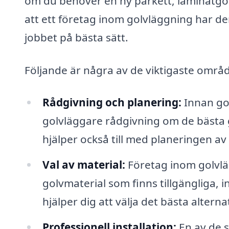
om du behöver en ny parkett, laminatgol
att ett företag inom golvläggning har d
jobbet på bästa sätt.
Följande är några av de viktigaste område
Rådgivning och planering:
Innan gol
golvläggare rådgivning om de bästa g
hjälper också till med planeringen av p
Val av material:
Företag inom golvlä
golvmaterial som finns tillgängliga, i
hjälper dig att välja det bästa altern
Professionell installation:
En av de s