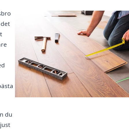
sbro
 det
t
are
a
ed
bästa
an du
just