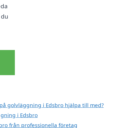
eda
 du
på golvläggning i Edsbro hjälpa till med?
ggning i Edsbro
ro från professionella företag