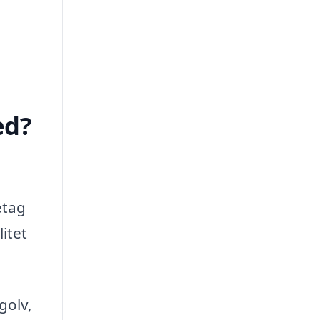
ed?
etag
itet
golv,