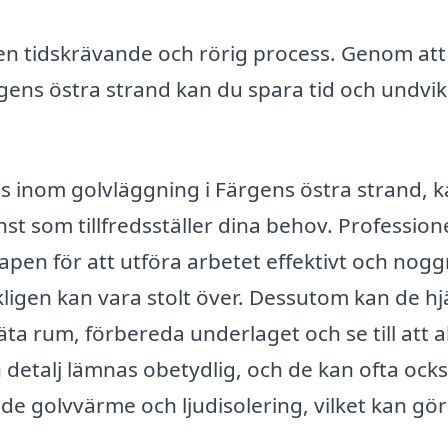
 en tidskrävande och rörig process. Genom att
rgens östra strand kan du spara tid och undvi
s inom golvläggning i Färgens östra strand, 
nst som tillfredsställer dina behov. Profession
pen för att utföra arbetet effektivt och nogg
rkligen kan vara stolt över. Dessutom kan de hj
a rum, förbereda underlaget och se till att all
detalj lämnas obetydlig, och de kan ofta ock
olvvärme och ljudisolering, vilket kan gö