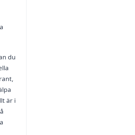
ka
kan du
ella
rant,
älpa
t är i
så
ra