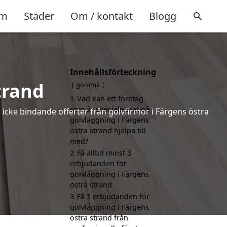
m
Städer
Om / kontakt
Blogg
Innehållsförteckning
trand
gömma
1
Vad kan ett företag
som är specialiserat på
h icke bindande offerter från golvfirmor i Färgens östra
golvläggning i Färgens
östra strand hjälpa till
med?
2
Få alltid minst 3
erbjudanden för
golvläggning i Färgens
östra strand
3
Få 3 erbjudanden för
golvläggning i Färgens
östra strand från