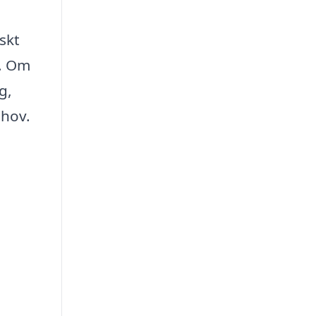
skt
t. Om
g,
ehov.