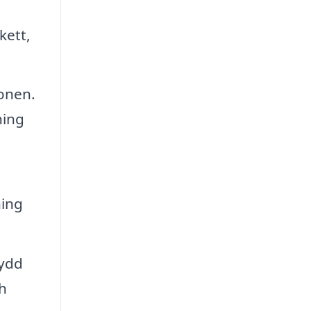
kett,
ionen.
ning
ning
sydd
h