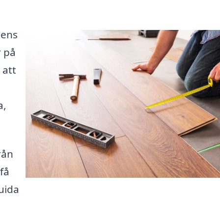
gens
r på
 att
n
a,
rån
 få
guida