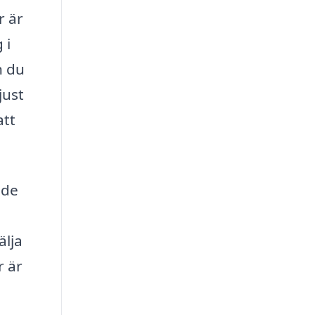
r är
 i
n du
just
att
 de
älja
r är