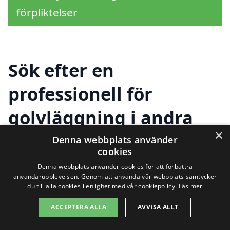
förpliktelser
Sök efter en
professionell för
golvläggning i andra
×
städer nära Gemla
Denna webbplats använder
cookies
Denna webbplats använder cookies för att förbättra
användarupplevelsen. Genom att använda vår webbplats samtycker
Att hitta rätt hjälp för golvläggning i
du till alla cookies i enlighet med vår cookiepolicy.
Läs mer
Gemla kan ibland kännas överväldigande.
ACCEPTERA ALLA
AVVISA ALLT
Men det finns många alternativ i