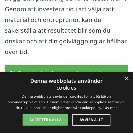
Genom att investera tid i att välja rätt
material och entreprenör, kan du
säkerställa att resultatet blir som du
önskar och att din golvläggning är hållbar
över tid.
Få 3 erbjudanden, gratis och utan
×
Denna webbplats använder
förpliktelser
cookies
Denna webbplats använder cookies för att förbättra
användarupplevelsen. Genom att använda vår webbplats samtycker
du till alla cookies i enlighet med vår cookiepolicy.
Läs mer
Sök efter en
ACCEPTERA ALLA
AVVISA ALLT
professionell för