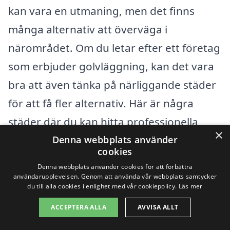
kan vara en utmaning, men det finns
många alternativ att överväga i
närområdet. Om du letar efter ett företag
som erbjuder golvläggning, kan det vara
bra att även tänka på närliggande städer
för att få fler alternativ. Här är några
städer där du kan hitta professionella
×
golvläggare:
Denna webbplats använder
cookies
Denna webbplats använder cookies för att förbättra
Finspång
användarupplevelsen. Genom att använda vår webbplats samtycker
du till alla cookies i enlighet med vår cookiepolicy.
Läs mer
Hällestad
ACCEPTERA ALLA
AVVISA ALLT
Söderköping