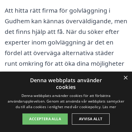
Att hitta rätt firma för golvläggning i
Gudhem kan kännas överväldigande, men
det finns hjälp att få. När du söker efter
experter inom golvläggning är det en
fördel att överväga alternativa städer
runt omkring för att öka dina möjligheter
till bra erbjudanden och alternativ. Våra
×
Denna webbplats använder
tjänster på xn--golvlggning-pris-znb.se
cookies
gör det enkelt för dig att jämföra olika
Denna webbplats använder cookies för att förbättra
användarupplevelsen. Genom att använda vår webbplats samtycker
företag och hämta in offerter från
du till alla cookies i enlighet med vår cookiepolicy.
Läs mer
professionella aktörer inom golvläggning.
ACCEPTERA ALLA
AVVISA ALLT