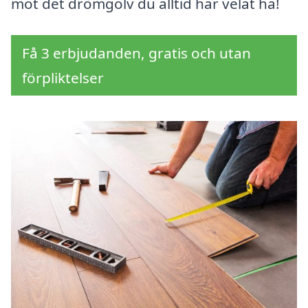
mot det drömgolv du alltid har velat ha!
Få 3 erbjudanden, gratis och utan
förpliktelser