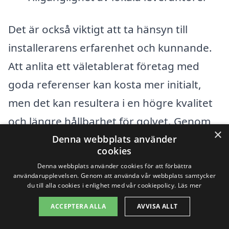
Det är också viktigt att ta hänsyn till
installerarens erfarenhet och kunnande.
Att anlita ett väletablerat företag med
goda referenser kan kosta mer initialt,
men det kan resultera i en högre kvalitet
och längre hållbarhet för golvet. Genom
×
att använda vår plattform kan du enkelt
Denna webbplats använder
cookies
jämföra olika offerter för golvläggning i
Denna webbplats använder cookies för att förbättra
Hammar och hitta det bästa alternativet
användarupplevelsen. Genom att använda vår webbplats samtycker
du till alla cookies i enlighet med vår cookiepolicy.
Läs mer
för ditt projekt. Oavsett om du planerar
ACCEPTERA ALLA
AVVISA ALLT
att uppdatera ditt hem eller lägga golv i