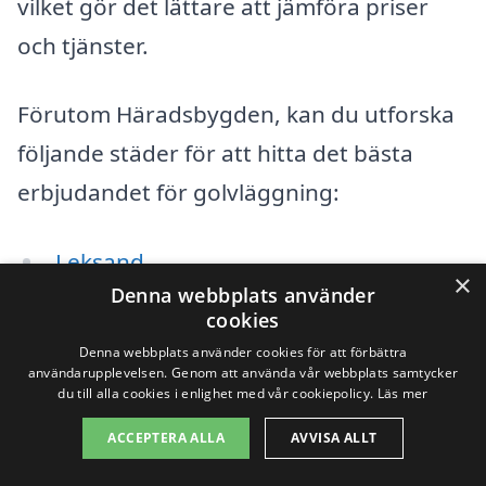
vilket gör det lättare att jämföra priser
och tjänster.
Förutom Häradsbygden, kan du utforska
följande städer för att hitta det bästa
erbjudandet för golvläggning:
Leksand
×
Denna webbplats använder
Insjön
cookies
Denna webbplats använder cookies för att förbättra
Borlänge
användarupplevelsen. Genom att använda vår webbplats samtycker
du till alla cookies i enlighet med vår cookiepolicy.
Läs mer
Falun
ACCEPTERA ALLA
AVVISA ALLT
Tällberg