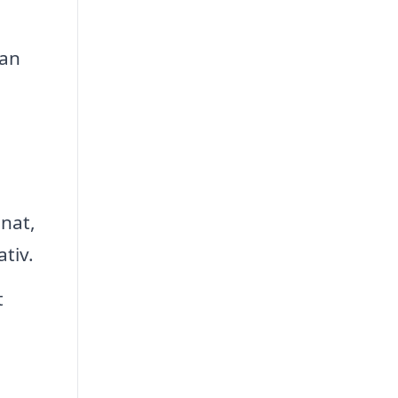
kan
inat,
tiv.
t