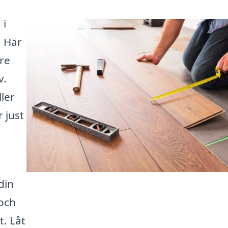
 i
! Här
are
v.
ler
r just
din
 och
t. Låt