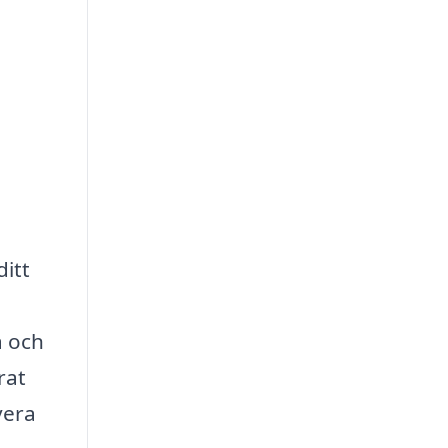
ditt
a och
rat
vera