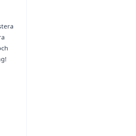
stera
ra
och
ag!