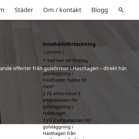
m
Städer
Om / kontakt
Blogg
Innehållsförteckning
gömma
1
Vad kan ett företag
som är specialiserat på
ande offerter från golvfirmor i Hästhagen – direkt här.
golvläggning i
Hästhagen hjälpa till
med?
2
Få alltid minst 3
erbjudanden för
golvläggning i
Hästhagen
3
Få 3 erbjudanden för
golvläggning i
Hästhagen från