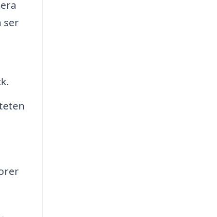
tera
h ser
ck.
iteten
orer