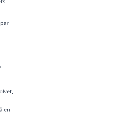
ets
lper
a
olvet,
så en