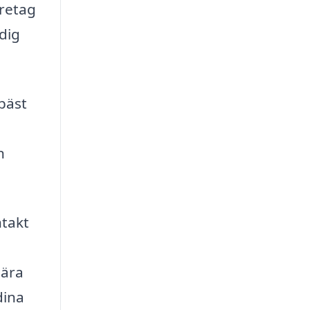
öretag
dig
 bäst
n
ntakt
gära
dina