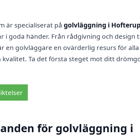
 är specialiserat på
golvläggning i Hofteru
är i goda händer. Från rådgivning och design ti
 är en golvläggare en ovärderlig resurs för all
 kvalitet. Ta det första steget mot ditt drömg
iktelser
danden för golvläggning i