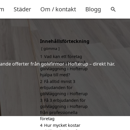
m
Städer
Om / kontakt
Blogg
Innehållsförteckning
gömma
1
Vad kan ett företag
som är specialiserat på
ande offerter från golvfirmor i Hofterup – direkt här.
golvläggning i Hofterup
hjälpa till med?
2
Få alltid minst 3
erbjudanden för
golvläggning i Hofterup
3
Få 3 erbjudanden för
golvläggning i Hofterup
från professionella
företag
4
Hur mycket kostar