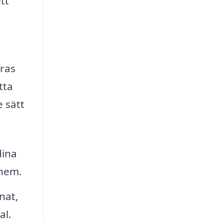
tt
eras
tta
e sätt
dina
 hem.
nat,
al.