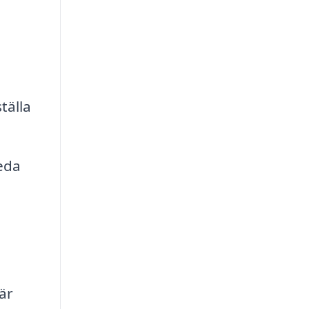
tälla
eda
är