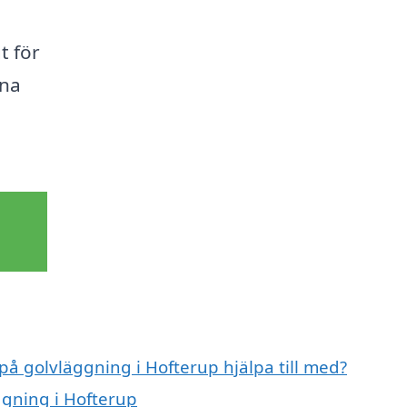
t för
ina
 på golvläggning i Hofterup hjälpa till med?
ggning i Hofterup