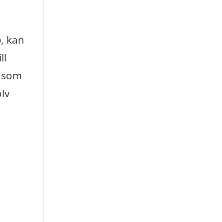
p
, kan
ll
a som
olv