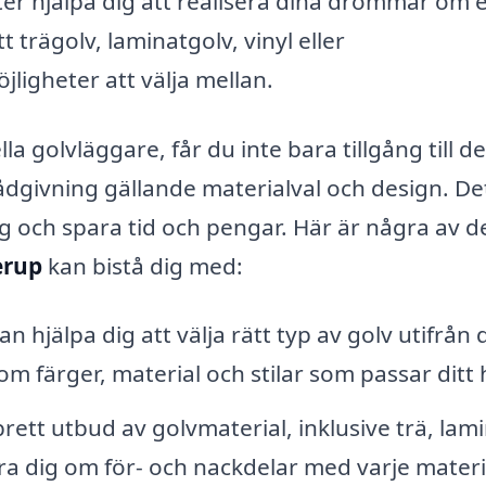
ter hjälpa dig att realisera dina drömmar om e
t trägolv, laminatgolv, vinyl eller
ligheter att välja mellan.
a golvläggare, får du inte bara tillgång till d
dgivning gällande materialval och design. De
g och spara tid och pengar. Här är några av d
erup
kan bistå dig med:
n hjälpa dig att välja rätt typ av golv utifrån 
m färger, material och stilar som passar ditt
rett utbud av golvmaterial, inklusive trä, lami
ra dig om för- och nackdelar med varje materi