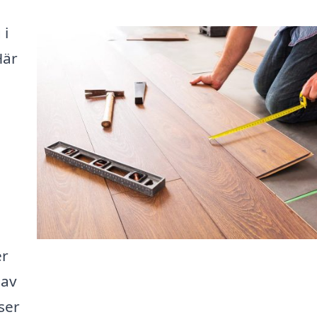
 i
Här
er
 av
ser