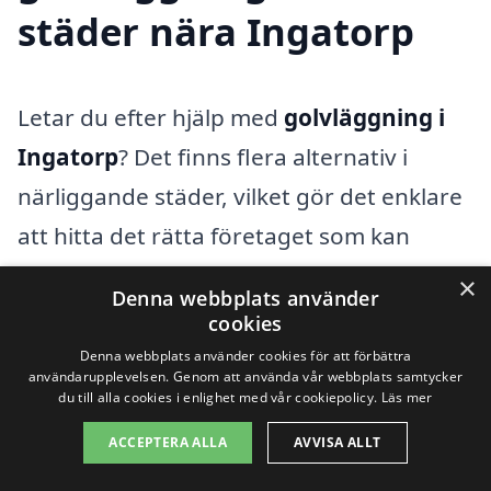
städer nära Ingatorp
Letar du efter hjälp med
golvläggning i
Ingatorp
? Det finns flera alternativ i
närliggande städer, vilket gör det enklare
att hitta det rätta företaget som kan
utföra arbetet till rätt pris. Genom xn--
×
Denna webbplats använder
golvlggning-pris-znb.se kan du lätt
cookies
jämföra olika anbud och få kontakt med
Denna webbplats använder cookies för att förbättra
användarupplevelsen. Genom att använda vår webbplats samtycker
pålitliga hantverkare i ditt närområde.
du till alla cookies i enlighet med vår cookiepolicy.
Läs mer
Här är några städer där du kan hitta
ACCEPTERA ALLA
AVVISA ALLT
professionella för golvläggning: