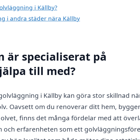
olvläggning i Källby?
ng i andra städer nära Källby
 är specialiserat på
jälpa till med?
golvläggning i Källby kan göra stor skillnad nä
 golv. Oavsett om du renoverar ditt hem, bygge
a golvet, finns det många fördelar med att över
gen och erfarenheten som ett golvläggningsför