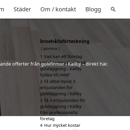
m
Städer
Om / kontakt
Blogg
Innehållsförteckning
gömma
1
Vad kan ett företag
som är specialiserat på
nde offerter från golvfirmor i Källby – direkt här.
golvläggning i Källby
hjälpa till med?
2
Få alltid minst 3
erbjudanden för
golvläggning i Källby
3
Få 3 erbjudanden för
golvläggning i Källby
från professionella
företag
4
Hur mycket kostar