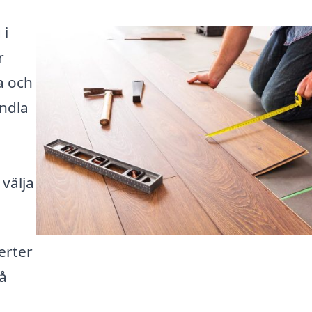
 i
r
a och
ndla
 välja
ferter
på