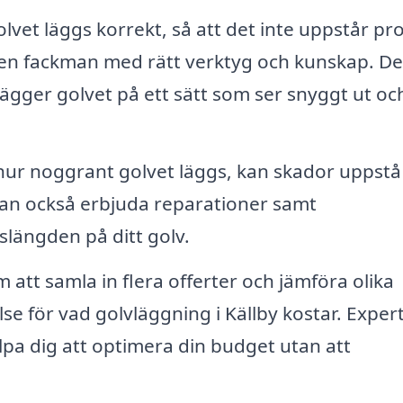
golvet läggs korrekt, så att det inte uppstår p
 en fackman med rätt verktyg och kunskap. De
gger golvet på ett sätt som ser snyggt ut oc
hur noggrant golvet läggs, kan skador uppst
kan också erbjuda reparationer samt
vslängden på ditt golv.
att samla in flera offerter och jämföra olika
lse för vad golvläggning i Källby kostar. Exper
lpa dig att optimera din budget utan att