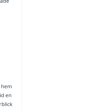
råde
tt hem
tid en
rblick