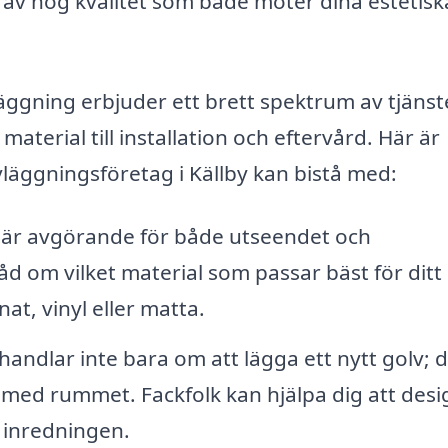
on av hög kvalitet som både möter dina estetisk
äggning erbjuder ett brett spektrum av tjänst
material till installation och eftervård. Här är
läggningsföretag i Källby kan bistå med:
l är avgörande för både utseendet och
åd om vilket material som passar bäst för ditt
at, vinyl eller matta.
andlar inte bara om att lägga ett nytt golv; d
 med rummet. Fackfolk kan hjälpa dig att des
 inredningen.