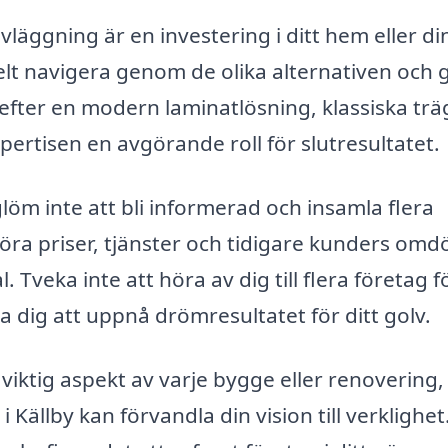
lvläggning är en investering i ditt hem eller di
elt navigera genom de olika alternativen och 
 efter en modern laminatlösning, klassiska trä
expertisen en avgörande roll för slutresultatet.
glöm inte att bli informerad och insamla flera
mföra priser, tjänster och tidigare kunders om
 Tveka inte att höra av dig till flera företag f
pa dig att uppnå drömresultatet för ditt golv.
iktig aspekt av varje bygge eller renovering,
 Källby kan förvandla din vision till verklighet