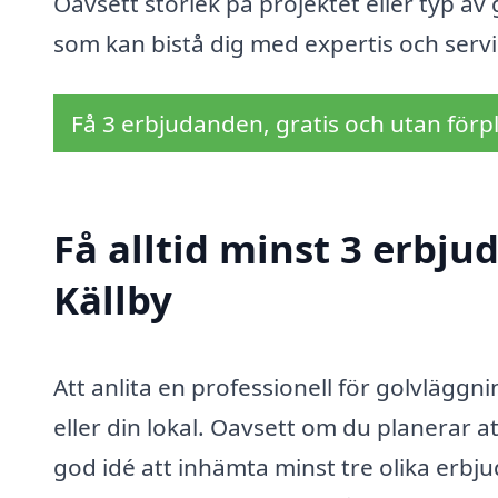
Oavsett storlek på projektet eller typ av 
som kan bistå dig med expertis och servi
Få 3 erbjudanden, gratis och utan förpl
Få alltid minst 3 erbju
Källby
Att anlita en professionell för golvläggni
eller din lokal. Oavsett om du planerar att
god idé att inhämta minst tre olika erbj