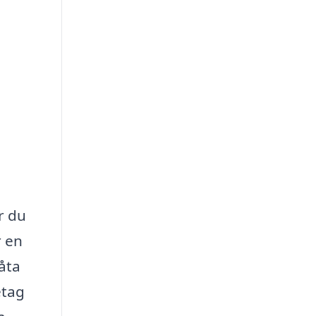
r du
r en
låta
etag