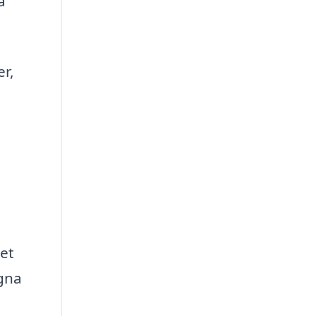
a
er,
et
igna