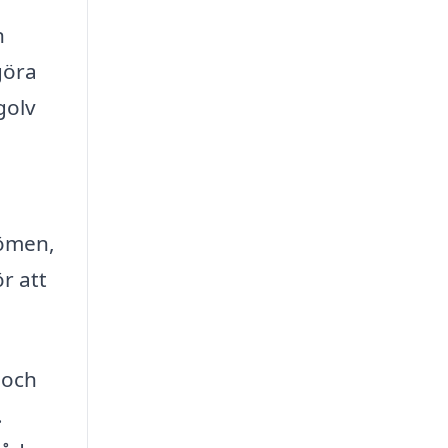
n
göra
golv
dömen,
ör att
 och
.