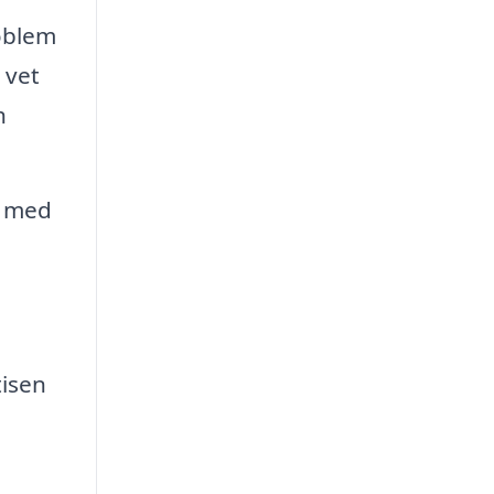
roblem
 vet
h
å med
tisen