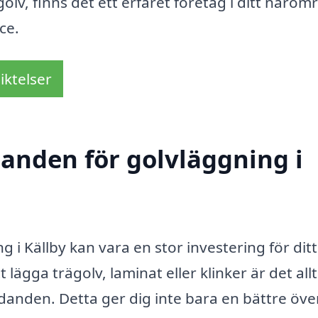
golv, finns det ett erfaret företag i ditt närom
ce.
iktelser
danden för golvläggning i
ng i Källby kan vara en stor investering för di
 lägga trägolv, laminat eller klinker är det all
udanden. Detta ger dig inte bara en bättre öve