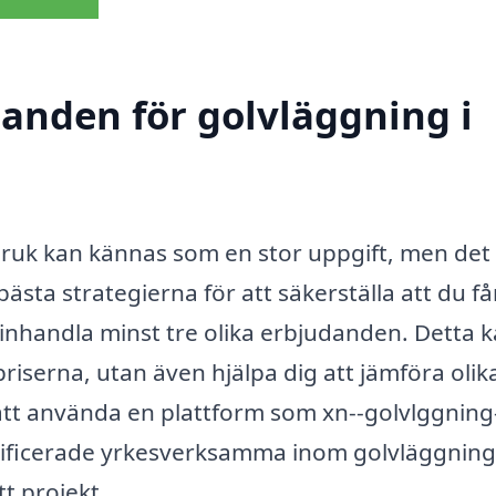
danden för golvläggning i
bruk kan kännas som en stor uppgift, men det
ästa strategierna för att säkerställa att du få
id inhandla minst tre olika erbjudanden. Detta 
priserna, utan även hjälpa dig att jämföra olik
tt använda en plattform som xn--golvlggning-
alificerade yrkesverksamma inom golvläggning
tt projekt.