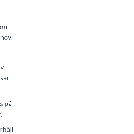
som
ehov.
v,
ssar
gs på
.
rhåll