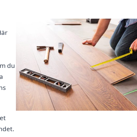
Här
om du
ga
ns
et
ndet.