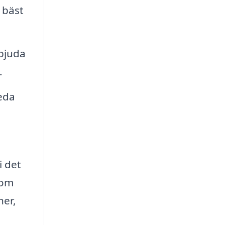
 bäst
bjuda
.
eda
i det
nom
ner,