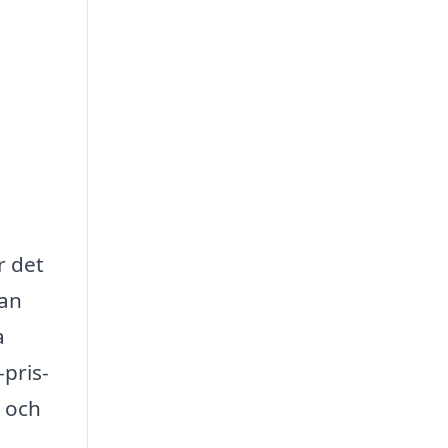
r det
kan
a
pris-
 och