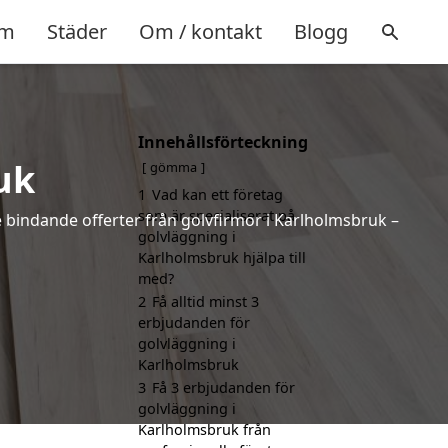
m
Städer
Om / kontakt
Blogg
Innehållsförteckning
uk
gömma
1
Vad kan ett företag
som är specialiserat på
e bindande offerter från golvfirmor i Karlholmsbruk –
golvläggning i
Karlholmsbruk hjälpa till
med?
2
Få alltid minst 3
erbjudanden för
golvläggning i
Karlholmsbruk
3
Få 3 erbjudanden för
golvläggning i
Karlholmsbruk från