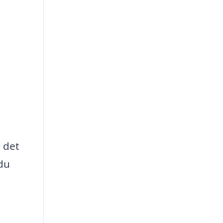
r det
 du