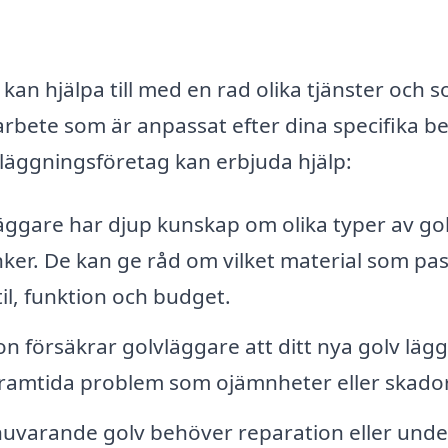
 kan hjälpa till med en rad olika tjänster och 
arbete som är anpassat efter dina specifika b
läggningsföretag kan erbjuda hjälp:
äggare har djup kunskap om olika typer av gol
inker. De kan ge råd om vilket material som pa
il, funktion och budget.
ion försäkrar golvläggare att ditt nya golv läg
r framtida problem som ojämnheter eller skador
uvarande golv behöver reparation eller unde