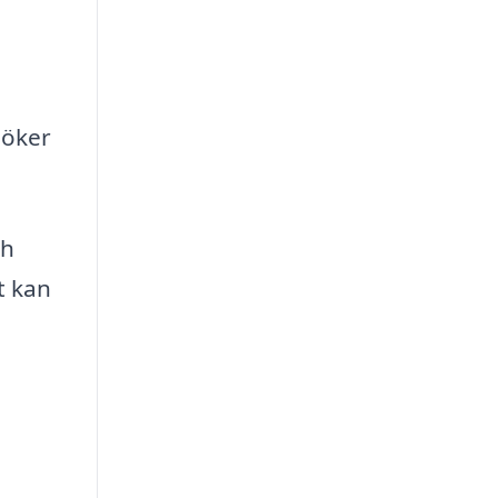
söker
ch
t kan