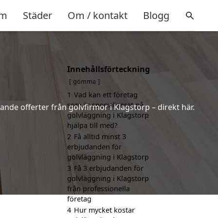
m
Städer
Om / kontakt
Blogg
Innehållsförteckning
gömma
1
Vad kan ett företag
som är specialiserat på
ande offerter från golvfirmor i Klagstorp – direkt här.
golvläggning i Klagstorp
hjälpa till med?
2
Få alltid minst 3
erbjudanden för
golvläggning i Klagstorp
3
Få 3 erbjudanden för
golvläggning i Klagstorp
från professionella
företag
4
Hur mycket kostar