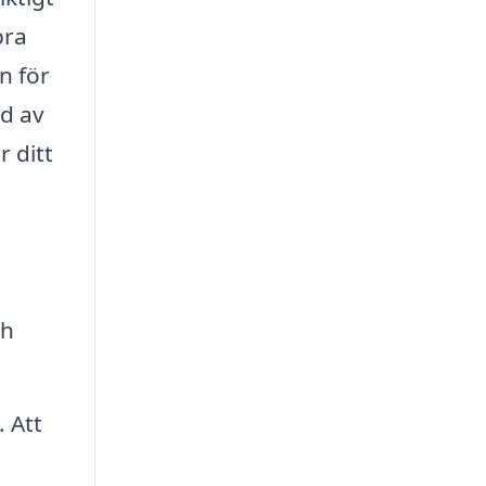
bra
n för
ld av
r ditt
ch
. Att