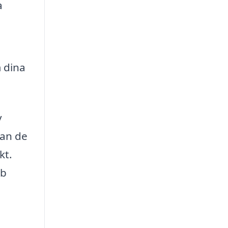
a
 dina
v
kan de
kt.
bb