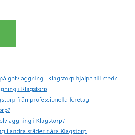
på golvläggning i Klagstorp hjälpa till med?
ggning i Klagstorp
storp från professionella företag
orp?
golvläggning i Klagstorp?
ing i andra städer nära Klagstorp