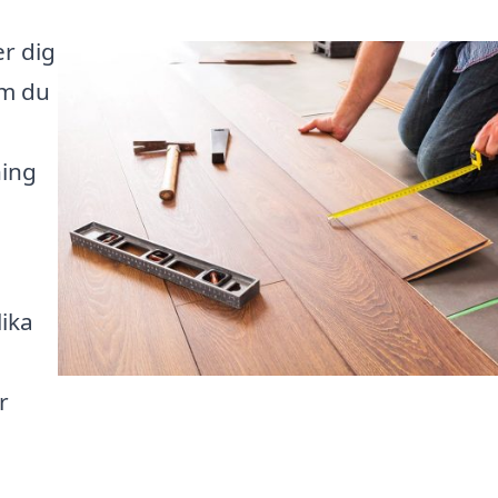
er dig
om du
ning
lika
r