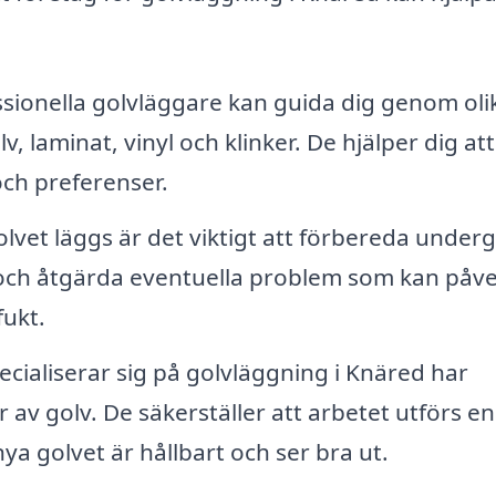
sionella golvläggare kan guida dig genom oli
v, laminat, vinyl och klinker. De hjälper dig att
och preferenser.
lvet läggs är det viktigt att förbereda underg
a och åtgärda eventuella problem som kan påv
fukt.
cialiserar sig på golvläggning i Knäred har
r av golv. De säkerställer att arbetet utförs en
a golvet är hållbart och ser bra ut.