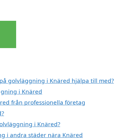
 på golvläggning i Knäred hjälpa till med?
ggning i Knäred
red från professionella företag
d?
golvläggning i Knäred?
ing i andra städer nära Knäred