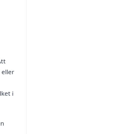
tt
eller
ket i
en