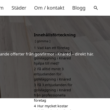
m
Städer
Om / kontakt
Blogg
Innehållsförteckning
gömma
1
Vad kan ett företag
som är specialiserat på
ande offerter från golvfirmor i Knäred – direkt här.
golvläggning i Knäred
hjälpa till med?
2
Få alltid minst 3
erbjudanden för
golvläggning i Knäred
3
Få 3 erbjudanden för
golvläggning i Knäred
från professionella
företag
4
Hur mycket kostar