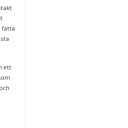
ntakt
t
 fatta
ästa
 ett
 som
 och