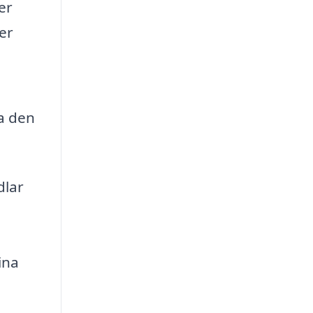
er
er
ta den
dlar
ina