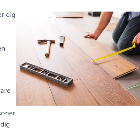
er dig
en
kare
soner
idig