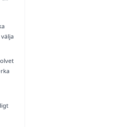
ka
 välja
olvet
erka
ligt