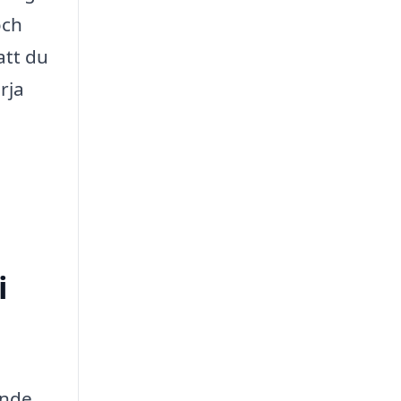
och
att du
rja
i
ande.