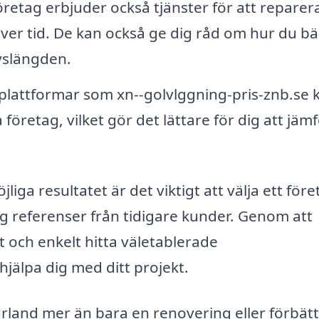
etag erbjuder också tjänster för att reparer
över tid. De kan också ge dig råd om hur du bä
ivslängden.
attformar som xn--golvlggning-pris-znb.se 
a företag, vilket gör det lättare för dig att jäm
jliga resultatet är det viktigt att välja ett för
g referenser från tidigare kunder. Genom att
 och enkelt hitta väletablerade
jälpa dig med ditt projekt.
rland mer än bara en renovering eller förbätt