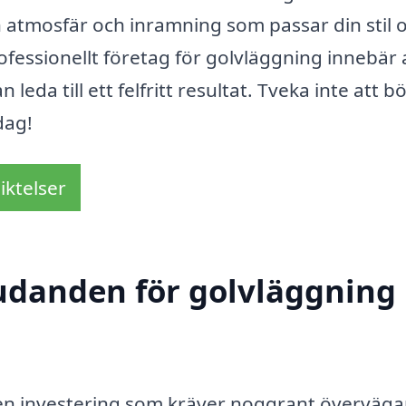
n atmosfär och inramning som passar din stil 
ofessionellt företag för golvläggning innebär 
leda till ett felfritt resultat. Tveka inte att bö
dag!
iktelser
judanden för golvläggning 
är en investering som kräver noggrant överväg