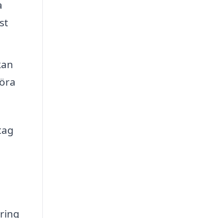
a
st
kan
föra
etag
ring