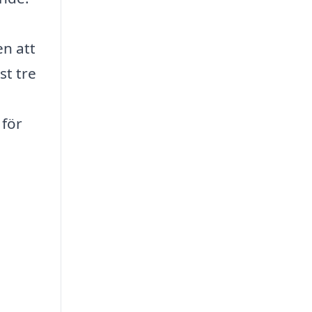
en att
st tre
 för