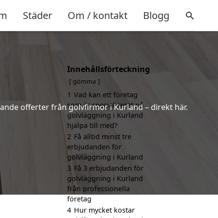
m
Städer
Om / kontakt
Blogg
Innehållsförteckning
gömma
1
Vad kan ett företag
som är specialiserat på
ande offerter från golvfirmor i Kurland – direkt här.
golvläggning i Kurland
hjälpa till med?
2
Få alltid minst tre
erbjudanden för
golvläggning i Kurland
3
Få 3 erbjudanden för
golvläggning i Kurland
från professionella
företag
4
Hur mycket kostar