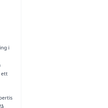
ing i
n
 ett
pertis
få