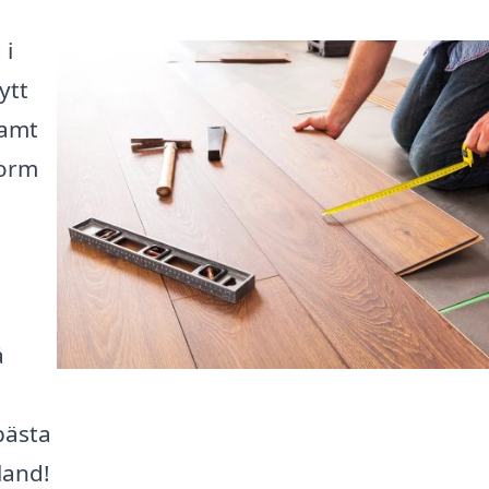
 i
ytt
samt
form
å
bästa
rland!