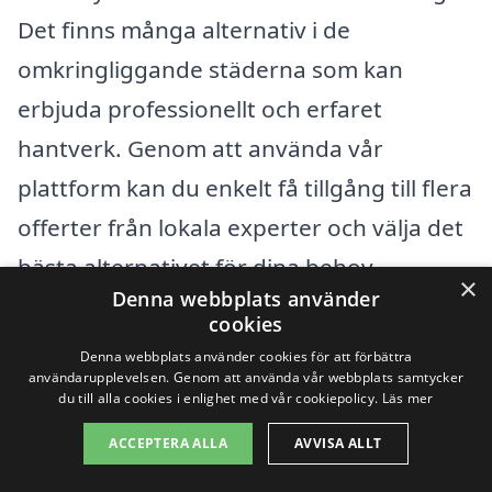
Det finns många alternativ i de
omkringliggande städerna som kan
erbjuda professionellt och erfaret
hantverk. Genom att använda vår
plattform kan du enkelt få tillgång till flera
offerter från lokala experter och välja det
bästa alternativet för dina behov.
×
Denna webbplats använder
cookies
I området runt Läckeby finns det flera
Denna webbplats använder cookies för att förbättra
intressanta städer där du kan hitta
användarupplevelsen. Genom att använda vår webbplats samtycker
du till alla cookies i enlighet med vår cookiepolicy.
Läs mer
professionella golvläggare. Här är några
ACCEPTERA ALLA
AVVISA ALLT
av de närliggande städerna: