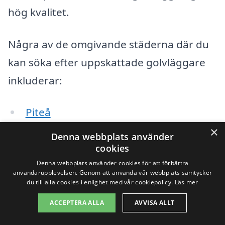
hög kvalitet.
Några av de omgivande städerna där du
kan söka efter uppskattade golvläggare
inkluderar:
Piteå
×
Boden
Denna webbplats använder
cookies
Råneå
Denna webbplats använder cookies för att förbättra
användarupplevelsen. Genom att använda vår webbplats samtycker
du till alla cookies i enlighet med vår cookiepolicy.
Läs mer
Haparanda
ACCEPTERA ALLA
AVVISA ALLT
Överkalix