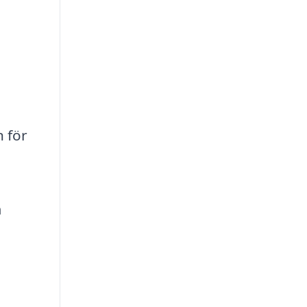
n för
l
m