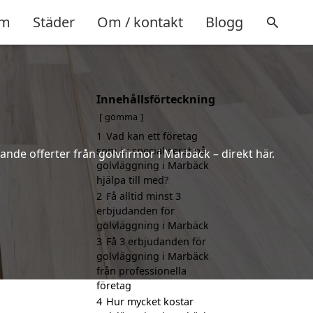
m
Städer
Om / kontakt
Blogg
Innehållsförteckning
gömma
1
Vad kan ett företag
som är specialiserat på
ande offerter från golvfirmor i Marbäck – direkt här.
golvläggning i Marbäck
hjälpa till med?
2
Få alltid minst 3
erbjudanden för
golvläggning i Marbäck
3
Få 3 erbjudanden för
golvläggning i Marbäck
från professionella
företag
4
Hur mycket kostar