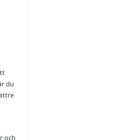
tt
är du
ättre
r och