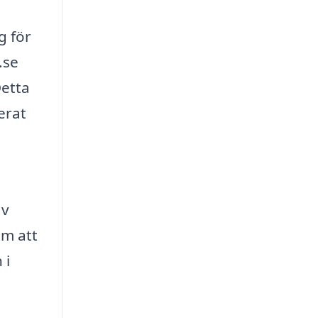
g för
.se
Detta
erat
av
om att
 i