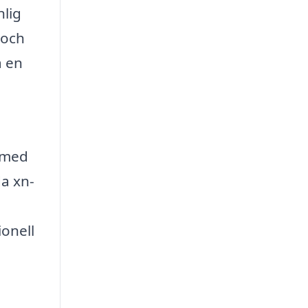
nlig
 och
a en
l med
da xn-
onell