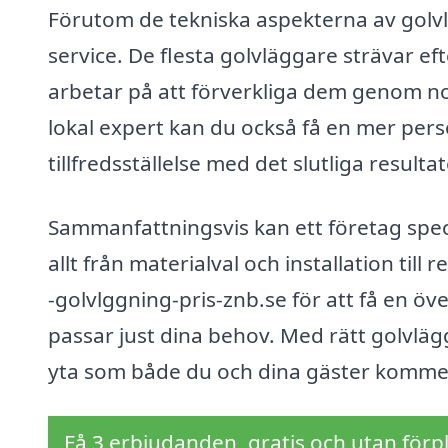
Förutom de tekniska aspekterna av golvl
service. De flesta golvläggare strävar ef
arbetar på att förverkliga dem genom no
lokal expert kan du också få en mer perso
tillfredsställelse med det slutliga resultat
Sammanfattningsvis kan ett företag speci
allt från materialval och installation til
-golvlggning-pris-znb.se för att få en öve
passar just dina behov. Med rätt golvlä
yta som både du och dina gäster kommer
Få 3 erbjudanden, gratis och utan förpl