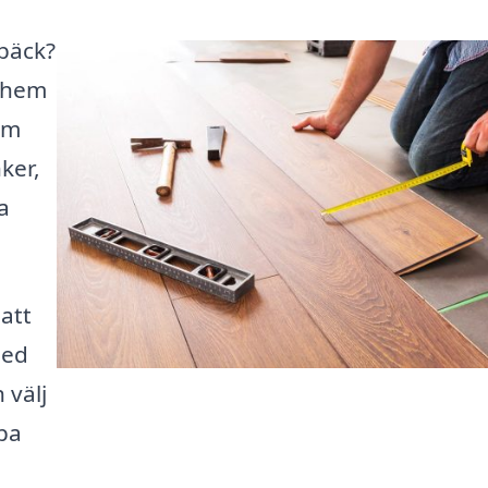
rbäck?
a hem
om
ker,
a
 att
med
 välj
apa