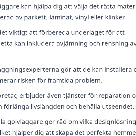
ggare kan hjälpa dig att välja det rätta mater
erad av parkett, laminat, vinyl eller klinker.
et viktigt att förbereda underlaget för att
 Detta kan inkludera avjämning och rensning a
ggningsexperterna gör att de kan installera d
nimerar risken för framtida problem.
etag erbjuder även tjänster för reparation 
kan förlänga livslängden och behålla utseendet.
la golvläggare ger råd om vilka designlösnin
ilket hjälper dig att skapa det perfekta hemme