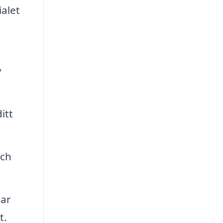
ialet
v
itt
och
gar
t.