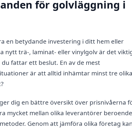
danden för golvläggning i
ra en betydande investering i ditt hem eller
nytt trä-, laminat- eller vinylgolv är det viktig
du fattar ett beslut. En av de mest
tioner är att alltid inhämtar minst tre olik
t?
r ger dig en bättre översikt över prisnivåerna f
era mycket mellan olika leverantörer beroend
smetoder. Genom att jämföra olika företag ka