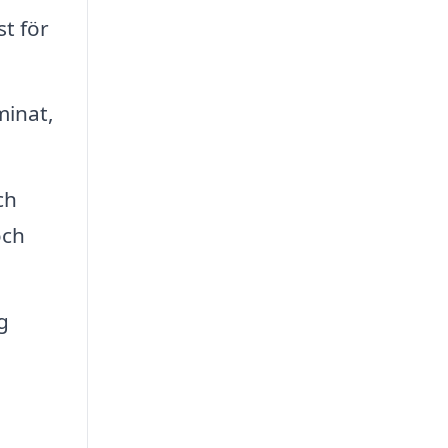
t för
minat,
ch
och
g