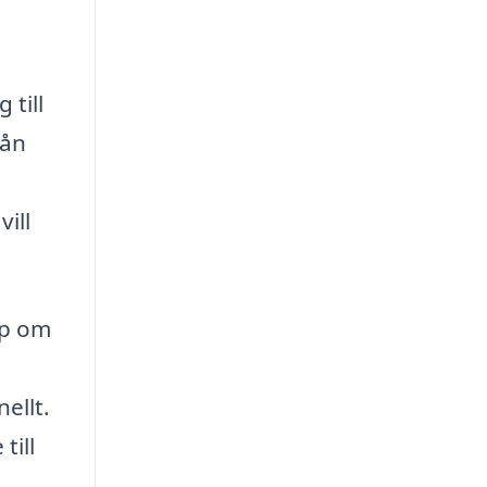
 till
rån
vill
ap om
a
ellt.
till