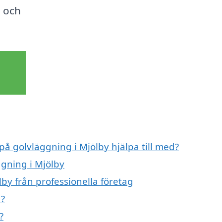
l och
på golvläggning i Mjölby hjälpa till med?
ggning i Mjölby
by från professionella företag
d?
?