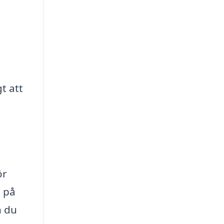
t att
a
ör
e på
n du