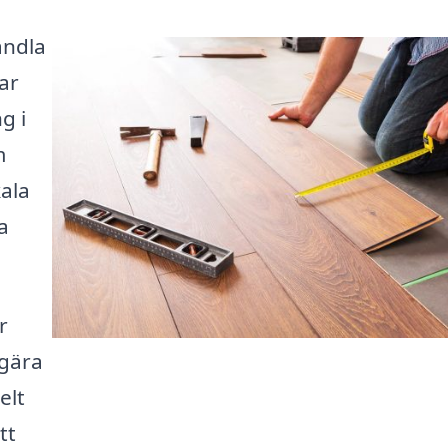
andla
ar
g i
m
ala
a
r
egära
elt
tt