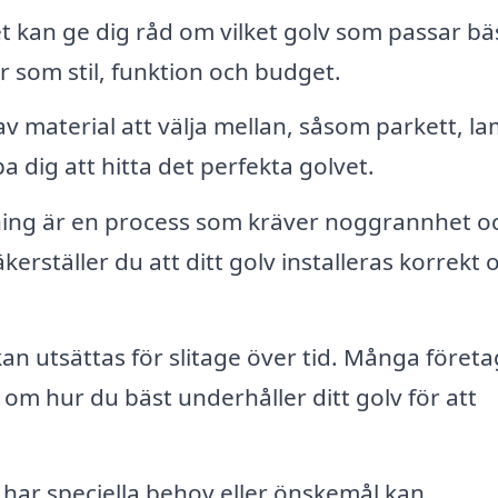
 kan ge dig råd om vilket golv som passar bäs
er som stil, funktion och budget.
v material att välja mellan, såsom parkett, la
a dig att hitta det perfekta golvet.
ing är en process som kräver noggrannhet o
kerställer du att ditt golv installeras korrekt 
kan utsättas för slitage över tid. Många företa
om hur du bäst underhåller ditt golv för att
ar speciella behov eller önskemål kan