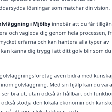
ddarsydda lösningar som matchar din vision.
olvläggning i Mjölby
innebär att du får tillgång
era och vägleda dig genom hela processen, f
ta mycket erfarna och kan hantera alla typer av
kan känna dig trygg i att ditt golv blir som du 
t golvläggningsföretag även bidra med kunsk
inom golvläggning. Med sin hjälp kan du var
 ser bra ut, utan också är hållbart och funktion
u också stödja den lokala ekonomin och kanske 
at på att möta lokala klimat- och