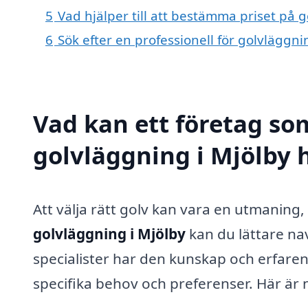
5
Vad hjälper till att bestämma priset på 
6
Sök efter en professionell för golvläggn
Vad kan ett företag som
golvläggning i Mjölby h
Att välja rätt golv kan vara en utmaning,
golvläggning i Mjölby
kan du lättare na
specialister har den kunskap och erfarenh
specifika behov och preferenser. Här är 