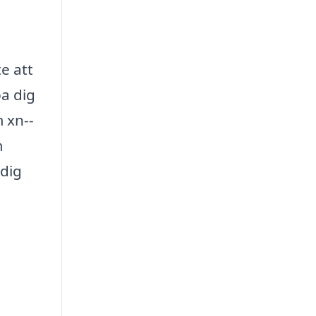
te att
pa dig
m xn--
m
 dig