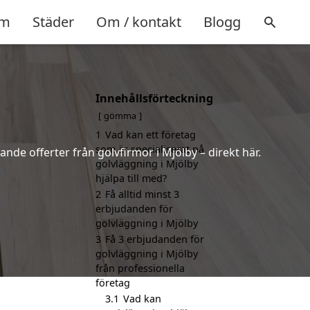
m
Städer
Om / kontakt
Blogg
Innehållsförteckning
gömma
1
Vad kan ett företag
som är specialiserat på
ande offerter från golvfirmor i Mjölby – direkt här.
golvläggning i Mjölby
hjälpa till med?
2
Få alltid minst 3
erbjudanden för
golvläggning i Mjölby
3
Få 3 erbjudanden för
golvläggning i Mjölby
från professionella
företag
3.1
Vad kan