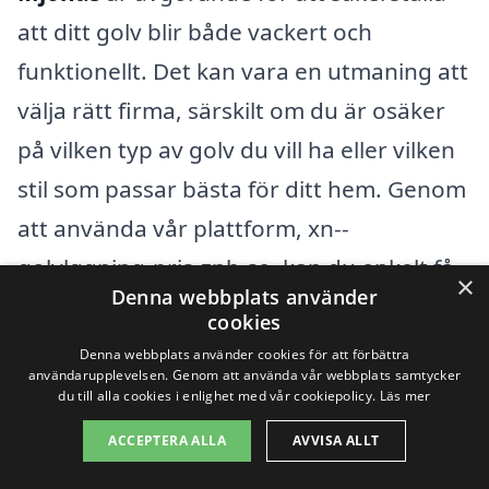
att ditt golv blir både vackert och
funktionellt. Det kan vara en utmaning att
välja rätt firma, särskilt om du är osäker
på vilken typ av golv du vill ha eller vilken
stil som passar bästa för ditt hem. Genom
att använda vår plattform, xn--
golvlggning-pris-znb.se, kan du enkelt få
×
Denna webbplats använder
kontakt med professionella golvläggare i
cookies
ditt närområde. Här finns möjligheten att
Denna webbplats använder cookies för att förbättra
användarupplevelsen. Genom att använda vår webbplats samtycker
jämföra priser, läsa omdömen och ta del
du till alla cookies i enlighet med vår cookiepolicy.
Läs mer
av expertis inom golvläggning.
ACCEPTERA ALLA
AVVISA ALLT