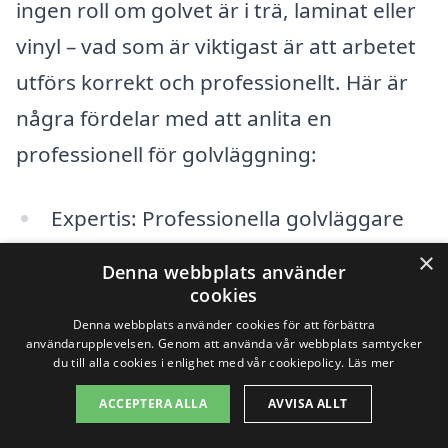
ingen roll om golvet är i trä, laminat eller
vinyl – vad som är viktigast är att arbetet
utförs korrekt och professionellt. Här är
några fördelar med att anlita en
professionell för golvläggning:
Expertis: Professionella golvläggare
har den erfarenhet och kunskap som
×
Denna webbplats använder
krävs för att utföra jobbet på rätt sätt.
cookies
Denna webbplats använder cookies för att förbättra
Kvalitet: En kvalificerad hantverkare
användarupplevelsen. Genom att använda vår webbplats samtycker
du till alla cookies i enlighet med vår cookiepolicy.
Läs mer
garanterar ett högkvalitativt resultat
ACCEPTERA ALLA
AVVISA ALLT
som håller i längden.