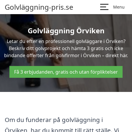
Golvläggning-pris.se
Menu
Golvläggning Örviken
Letar du efter en professionell golvläggare i Örviken?
Beskriv ditt golvprojekt och hämta 3 gratis och icke
bindande offerter från golvfirmor i Örviken – direkt här.
Få 3 erbjudanden, gratis och utan förpliktelser
Om du funderar på golvläggning i
Örviken, har du kommit till rätt ställe. Vi