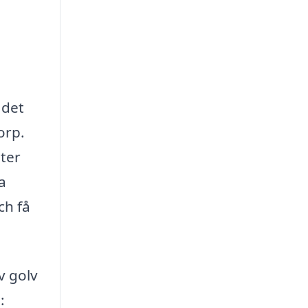
 det
orp.
ster
a
ch få
v golv
: