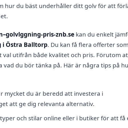
 hur du bäst underhåller ditt golv för att för
et.
n–golvlggning-pris-znb.se
kan du enkelt jäm
 i Östra Balltorp
. Du kan få flera offerter so
t val utifrån både kvalitet och pris. Förutom at
eta vad du bör tänka på. Här är några tips på h
ur mycket du är beredd att investera i
et att ge dig relevanta alternativ.
typer och stilar online eller i butiker för att få