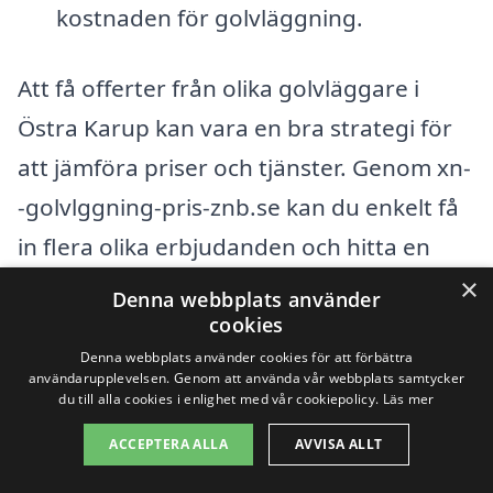
kostnaden för golvläggning.
Att få offerter från olika golvläggare i
Östra Karup kan vara en bra strategi för
att jämföra priser och tjänster. Genom xn-
-golvlggning-pris-znb.se kan du enkelt få
in flera olika erbjudanden och hitta en
professionell leverantör som passar ditt
×
Denna webbplats använder
behov och din budget. Tänk på att det
cookies
Denna webbplats använder cookies för att förbättra
inte alltid är bäst att välja det billigaste
användarupplevelsen. Genom att använda vår webbplats samtycker
du till alla cookies i enlighet med vår cookiepolicy.
Läs mer
alternativet; istället bör du fokusera på
att få värde för dina pengar med hög
ACCEPTERA ALLA
AVVISA ALLT
kvalitet på både material och arbete.