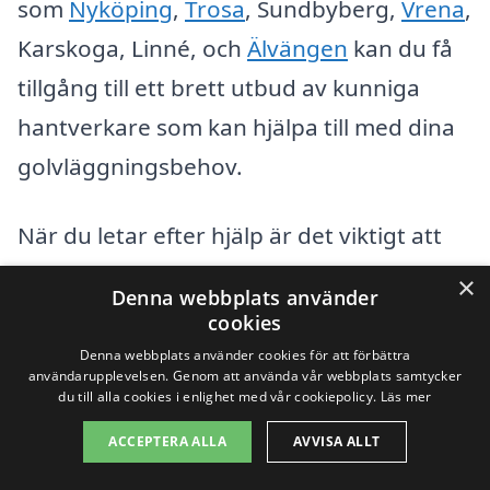
som
Nyköping
,
Trosa
, Sundbyberg,
Vrena
,
Karskoga, Linné, och
Älvängen
kan du få
tillgång till ett brett utbud av kunniga
hantverkare som kan hjälpa till med dina
golvläggningsbehov.
När du letar efter hjälp är det viktigt att
överväga följande faktorer:
×
Denna webbplats använder
cookies
Erfarenhet och expertis inom
Denna webbplats använder cookies för att förbättra
användarupplevelsen. Genom att använda vår webbplats samtycker
golvläggning.
du till alla cookies i enlighet med vår cookiepolicy.
Läs mer
Referenser och tidigare
ACCEPTERA ALLA
AVVISA ALLT
kundrecensioner.