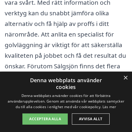
vara svårt. Med rätt information och
verktyg kan du snabbt jämföra olika
alternativ och få hjälp av proffs i ditt
närområde. Att anlita en specialist för
golvläggning är viktigt för att säkerställa
kvaliteten på jobbet och få det resultat du
önskar. Förutom Sälgsjön finns det flera
närliggande städer där du också kan hitta
×
Denna webbplats använder
experter på golvläggning.
cookies
Denna webbplats använder cookies för att förbättra
användarupplevelsen. Genom att använda vår webbplats samtycker
Några av de städer som ligger nära
du till alla cookies i enlighet med vår cookiepolicy.
Läs mer
Sälgsjön och erbjuder
ACCEPTERA ALLA
AVVISA ALLT
golvläggningstjänster inkluderar: