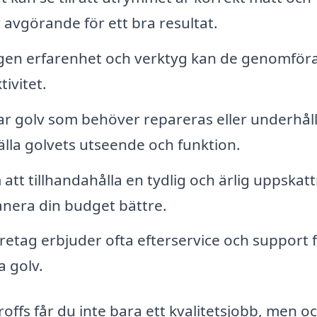
r avgörande för ett bra resultat.
en erfarenhet och verktyg kan de genomför
ivitet.
 golv som behöver repareras eller underhåll
tälla golvets utseende och funktion.
tt tillhandahålla en tydlig och ärlig uppskat
anera din budget bättre.
etag erbjuder ofta efterservice och support f
a golv.
offs får du inte bara ett kvalitetsjobb, men o