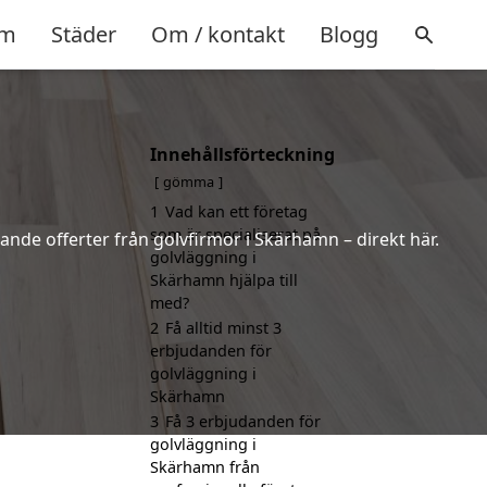
m
Städer
Om / kontakt
Blogg
Innehållsförteckning
gömma
1
Vad kan ett företag
som är specialiserat på
ande offerter från golvfirmor i Skärhamn – direkt här.
golvläggning i
Skärhamn hjälpa till
med?
2
Få alltid minst 3
erbjudanden för
golvläggning i
Skärhamn
3
Få 3 erbjudanden för
golvläggning i
Skärhamn från