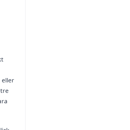
kt
eller
 tre
ara
lick