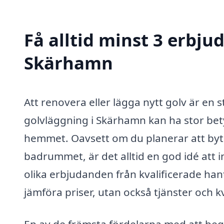
Få alltid minst 3 erbju
Skärhamn
Att renovera eller lägga nytt golv är en 
golvläggning i Skärhamn kan ha stor bety
hemmet. Oavsett om du planerar att byta
badrummet, är det alltid en god idé att 
olika erbjudanden från kvalificerade ha
jämföra priser, utan också tjänster och k
En av de främsta fördelarna med att begär