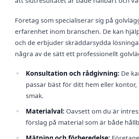
att slutresultatet är både hållbart och va
Företag som specialiserar sig på golvl
erfarenhet inom branschen. De kan hjälpa d
och de erbjuder skräddarsydda lösningar 
några av de sätt ett professionellt golvlä
Konsultation och rådgivning:
De kan
passar bäst för ditt hem eller kontor
smak.
Materialval:
Oavsett om du är intresse
förslag på material som är både hållb
Mätning och förberedelse:
Företaget