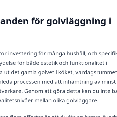
danden för golvläggning i
stor investering för många hushåll, och specifi
delse för både estetik och funktionalitet i
 ut det gamla golvet i köket, vardagsrummet 
inleda processen med att inhämtning av minst
ntverkare. Genom att göra detta kan du inte b
valitetsnivåer mellan olika golvläggare.
a flera offerter är att du får en bättre överb