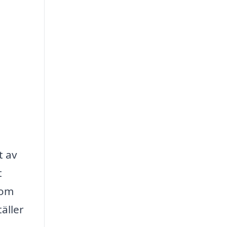
t av
t
nom
äller