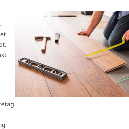
t
det
et.
akt
öretag
dig