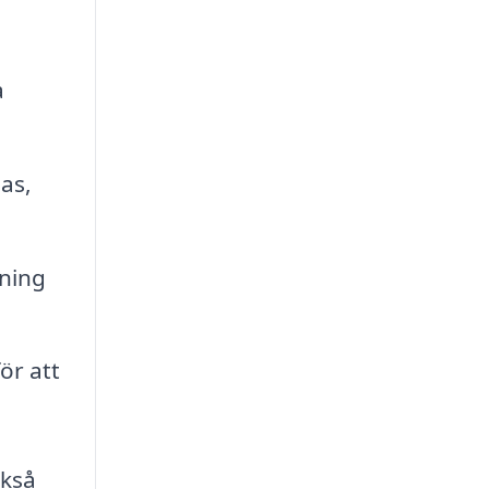
a
as,
tning
ör att
ckså