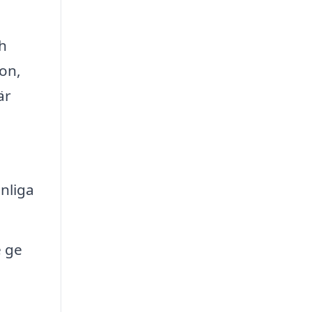
h
ion,
är
nliga
e ge