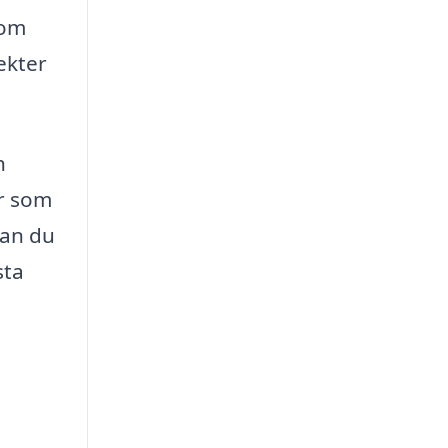
nom
ekter
h
ör som
kan du
sta