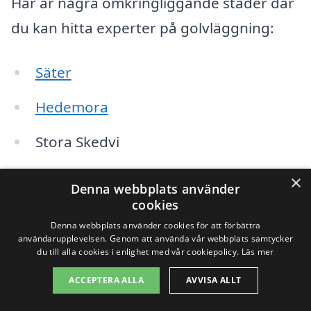
Här är några omkringliggande städer där
du kan hitta experter på golvläggning:
Säter
Hedemora
Stora Skedvi
Långshyttan
×
Denna webbplats använder
cookies
Övertänger
Denna webbplats använder cookies för att förbättra
användarupplevelsen. Genom att använda vår webbplats samtycker
Fräknäs
du till alla cookies i enlighet med vår cookiepolicy.
Läs mer
Tällberg
ACCEPTERA ALLA
AVVISA ALLT