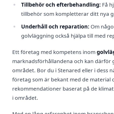
Tillbehör och efterbehandling:
Få hj
tillbehör som kompletterar ditt nya g
Underhåll och reparation:
Om något 
golvläggning också hjälpa till med 
Ett företag med kompetens inom
golvlä
marknadsförhållandena och kan därför ge
området. Bor du i Stenared eller i dess när
företag som är bekant med de material o
rekommendationer baserat på de klimati
i området.
Med en lång erfarenhet inom branschen ka