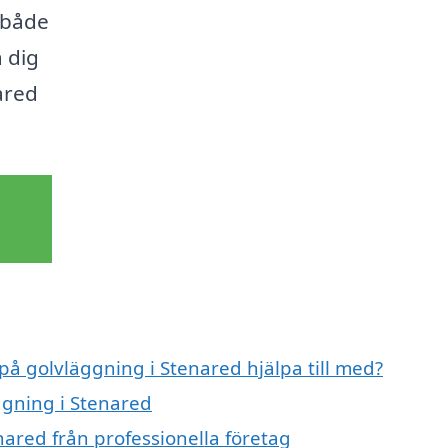
m både
a dig
ared
 på golvläggning i Stenared hjälpa till med?
ggning i Stenared
ared från professionella företag