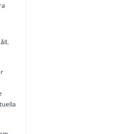
ra
ll.
ör
e
tuella
som