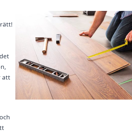
rätt!
 det
on,
 att
 och
tt