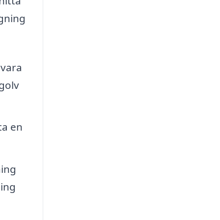
hitta
ggning
 vara
 golv
ta en
ing
ling