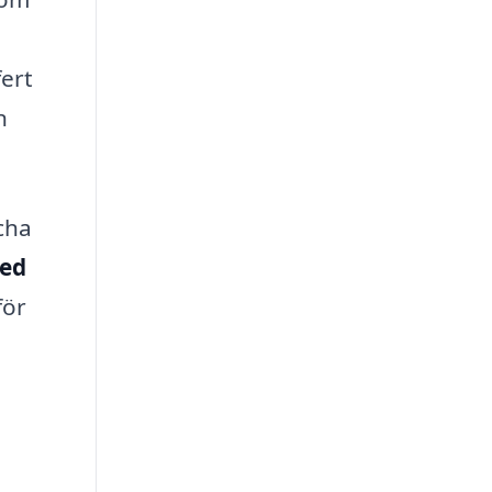
fert
n
cha
red
för