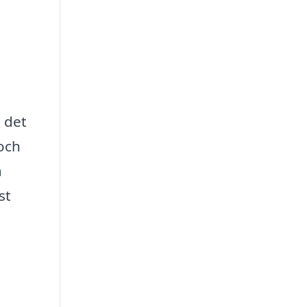
h det
 och
å
st