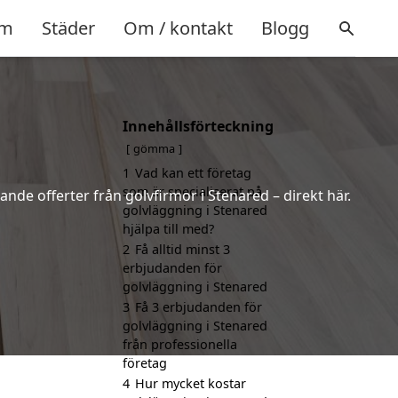
m
Städer
Om / kontakt
Blogg
Innehållsförteckning
gömma
1
Vad kan ett företag
som är specialiserat på
ande offerter från golvfirmor i Stenared – direkt här.
golvläggning i Stenared
hjälpa till med?
2
Få alltid minst 3
erbjudanden för
golvläggning i Stenared
3
Få 3 erbjudanden för
golvläggning i Stenared
från professionella
företag
4
Hur mycket kostar