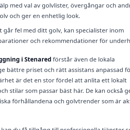
älp med val av golvlister, övergångar och and
olv och ger en enhetlig look.
går fel med ditt golv, kan specialister inom
reparationer och rekommendationer för underhå
ggning i Stenared
förstår även de lokala
 bättre priset och rätt assistans anpassad f
het är det en stor fördel att anlita ett lokalt
ch stilar som passar bäst här. De kan också g
ska förhållandena och golvtrender som är ak
n du få tillgång till professionella tjänster 