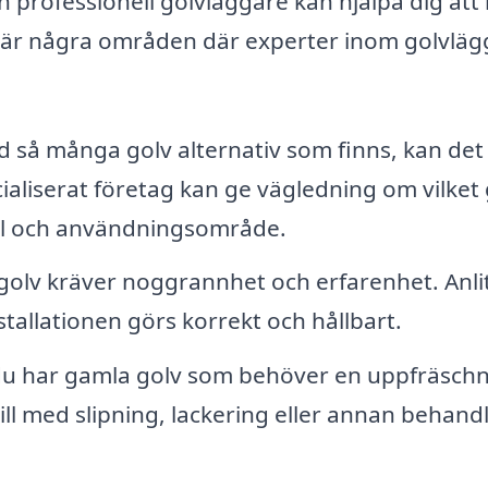
en professionell golvläggare kan hjälpa dig att 
r är några områden där experter inom golvlä
 så många golv alternativ som finns, kan det
cialiserat företag kan ge vägledning om vilket
til och användningsområde.
golv kräver noggrannhet och erfarenhet. Anli
nstallationen görs korrekt och hållbart.
 har gamla golv som behöver en uppfräschn
ill med slipning, lackering eller annan behand