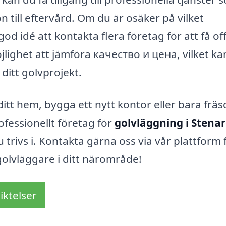
on till eftervård. Om du är osäker på vilket
od idé att kontakta flera företag för att få of
jlighet att jämföra качество и цена, vilket ka
 ditt golvprojekt.
itt hem, bygga ett nytt kontor eller bara fräs
fessionellt företag för
golvläggning i Stena
u trivs i. Kontakta gärna oss via vår plattform 
golvläggare i ditt närområde!
iktelser