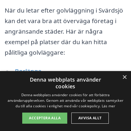
När du letar efter golvläggning i Svärdsjö
kan det vara bra att överväga företag i
angränsande städer. Här är några
exempel på platser där du kan hitta
pålitliga golvläggare:
Borlänge
×
Denna webbplats använder
Falun
cookies
Denna webbplats använder cookies för att förbättra
Hedemora
användarupplevelsen. Genom att använda vår webbplats samtycker
du till alla cookies i enlighet med vår cookiepolicy.
Läs mer
Ludvika
ACCEPTERA ALLA
AVVISA ALLT
Smedjebacken