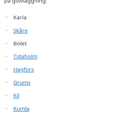
på golvläggning:
Karla
Skåre
Bölet
Tidaholm
Hagfors
Grums
Kil
Kumla