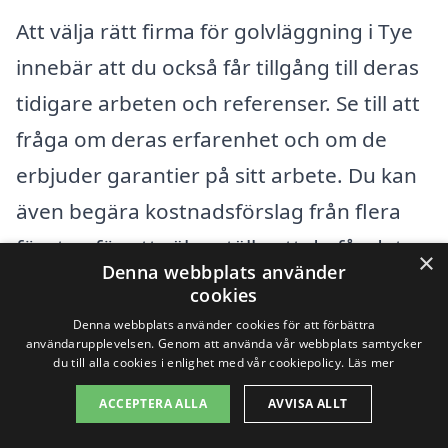
Att välja rätt firma för golvläggning i Tye
innebär att du också får tillgång till deras
tidigare arbeten och referenser. Se till att
fråga om deras erfarenhet och om de
erbjuder garantier på sitt arbete. Du kan
även begära kostnadsförslag från flera
företag för att säkerställa att du får det
×
Denna webbplats använder
bästa priset för ditt projekt.
cookies
Denna webbplats använder cookies för att förbättra
Kom ihåg att en god kommunikation med
användarupplevelsen. Genom att använda vår webbplats samtycker
du till alla cookies i enlighet med vår cookiepolicy.
Läs mer
leverantören är nyckeln till att få ett lyckat
ACCEPTERA ALLA
AVVISA ALLT
resultat. Tveka inte att ställa frågor om