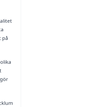
alitet
ta
t på
olika
t
 gör
Ucklum