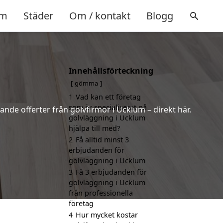
m
Städer
Om / kontakt
Blogg
Innehållsförteckning
gömma
1
Vad kan ett företag
som är specialiserat på
ande offerter från golvfirmor i Ucklum – direkt här.
golvläggning i Ucklum
hjälpa till med?
2
Få alltid minst 3
erbjudanden för
golvläggning i Ucklum
3
Få 3 erbjudanden för
golvläggning i Ucklum
från professionella
företag
4
Hur mycket kostar