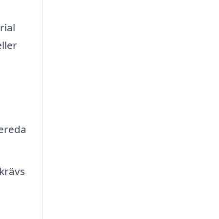
rial
ller
bereda
krävs