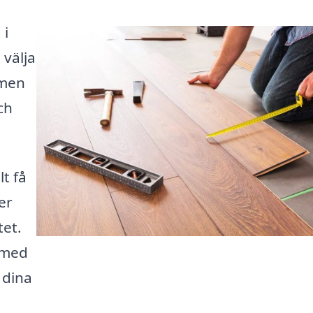
 i
 välja
 men
ch
t få
er
tet.
m med
 dina