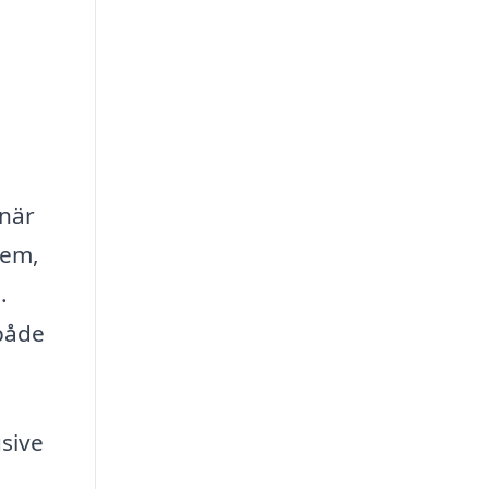
 när
hem,
.
 både
usive