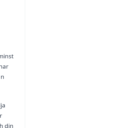
minst
 har
ån
ja
r
h din