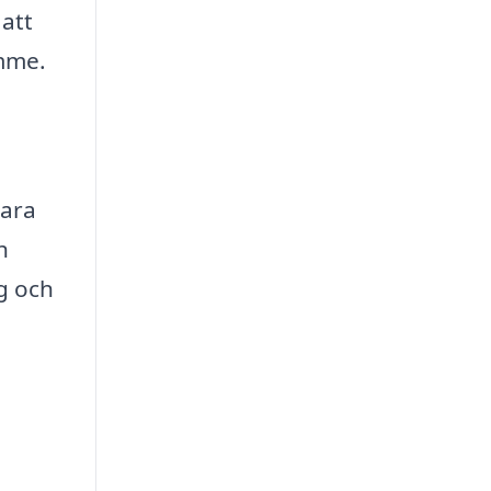
 att
ymme.
para
h
g och