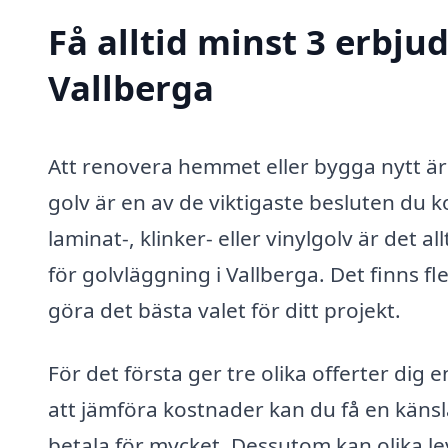
Få alltid minst 3 erbju
Vallberga
Att renovera hemmet eller bygga nytt är o
golv är en av de viktigaste besluten du 
laminat-, klinker- eller vinylgolv är det 
för golvläggning i Vallberga. Det finns fl
göra det bästa valet för ditt projekt.
För det första ger tre olika offerter di
att jämföra kostnader kan du få en känsla
betala för mycket. Dessutom kan olika le