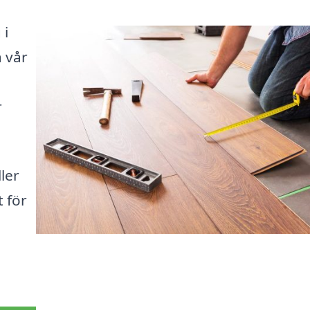
 i
 vår
r
ler
t för