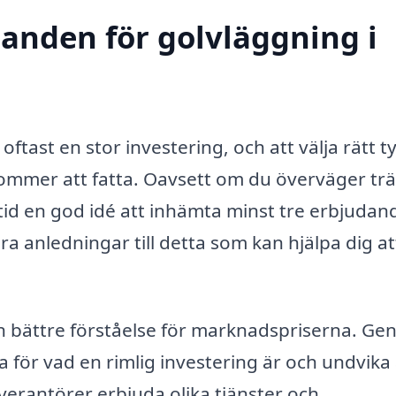
danden för golvläggning i
ftast en stor investering, och att välja rätt t
kommer att fatta. Oavsett om du överväger trä
alltid en god idé att inhämta minst tre erbjuda
era anledningar till detta som kan hjälpa dig at
g en bättre förståelse för marknadspriserna. G
 för vad en rimlig investering är och undvika 
verantörer erbjuda olika tjänster och