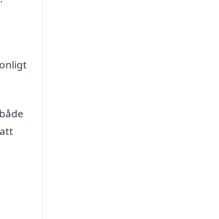
onligt
 både
att