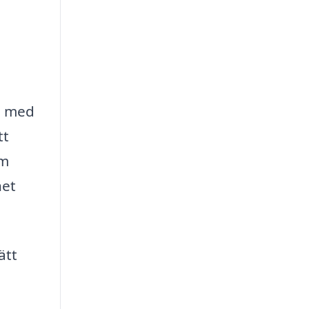
lp med
tt
om
het
ätt