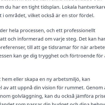
gt om du har en tight tidsplan. Lokala hantverkar
 i området, vilket också är en stor fördel.
r hela processen, och ett professionellt
nsatt och informerad om varje steg. Det kan ha
eferenser, till att ge tidsramar för när arbet
cessen kan ge dig trygghet och förtroende för 
 hem eller skapa en ny arbetsmiljö, kan
del av att uppnå din vision för rummet. Genom 
g inom golvläggning, kan du också jämföra pris
judandet som passar din budget och dina behov