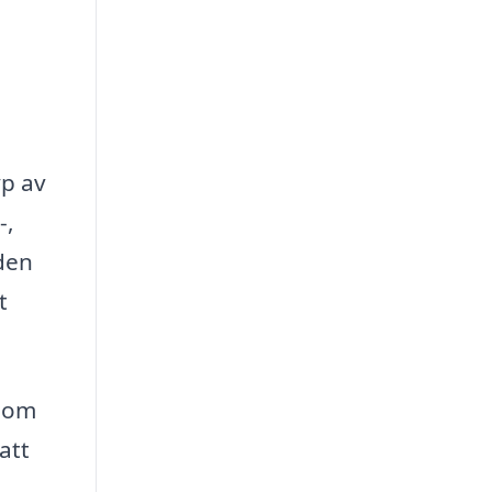
yp av
-,
nden
t
enom
att