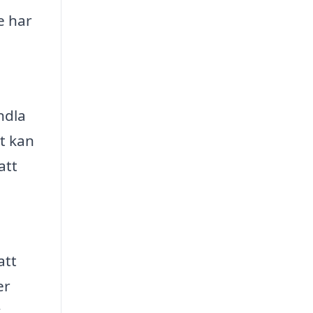
e har
ndla
et kan
att
att
er
.