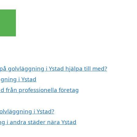
på golvläggning i Ystad hjälpa till med?
ggning i Ystad
d från professionella företag
olvläggning i Ystad?
ing i andra städer nära Ystad