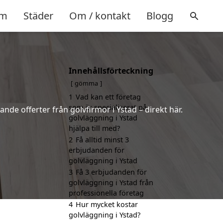
m
Städer
Om / kontakt
Blogg
Innehållsförteckning
gömma
1
Vad kan ett företag
som är specialiserat på
nde offerter från golvfirmor i Ystad – direkt här.
golvläggning i Ystad
hjälpa till med?
2
Få alltid minst 3
erbjudanden för
golvläggning i Ystad
3
Få 3 erbjudanden för
golvläggning i Ystad från
professionella företag
4
Hur mycket kostar
golvläggning i Ystad?