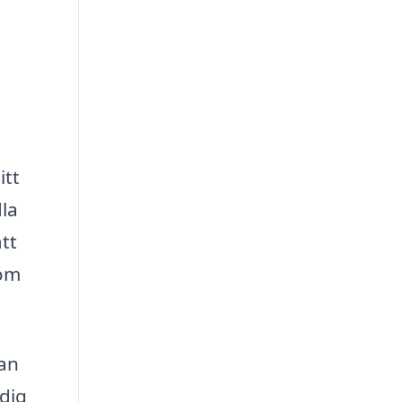
itt
la
att
nom
kan
 dig