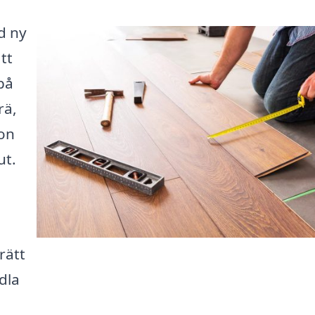
d ny
tt
på
rä,
ion
ut.
rätt
dla