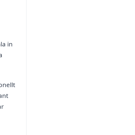
la in
a
onellt
ant
ar