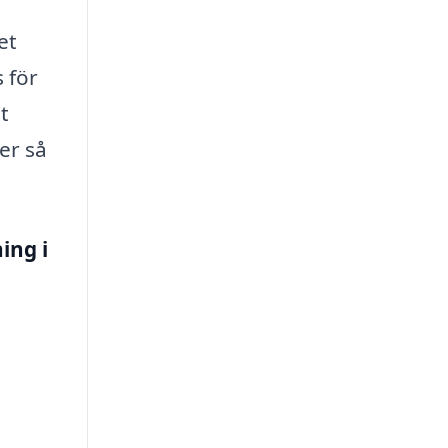
et
 för
t
er så
ing i