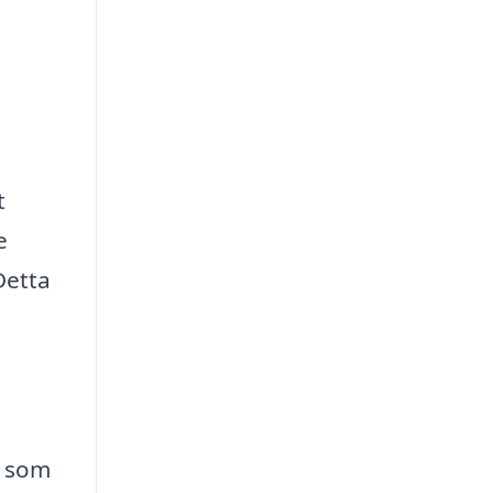
t
e
Detta
g som