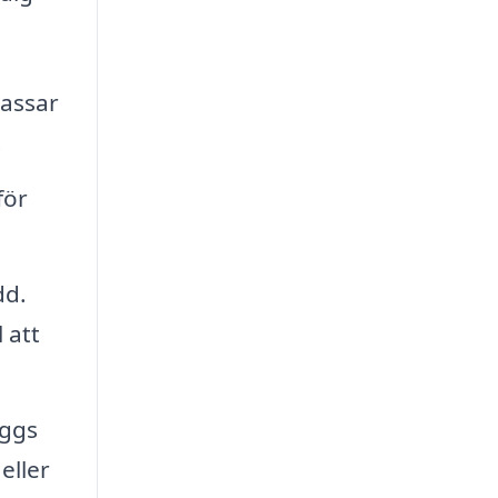
passar
.
för
dd.
 att
äggs
eller