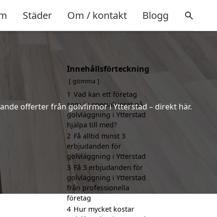
m
Städer
Om / kontakt
Blogg
Innehållsförteckning
gömma
1
Vad kan ett företag
som är specialiserat på
nde offerter från golvfirmor i Ytterstad – direkt här.
golvläggning i Ytterstad
hjälpa till med?
2
Få alltid minst 3
erbjudanden för
golvläggning i Ytterstad
3
Få 3 erbjudanden för
golvläggning i Ytterstad
från professionella
företag
4
Hur mycket kostar