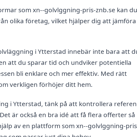
rmar som xn--golvlggning-pris-znb.se kan d
rån olika företag, vilket hjälper dig att jämföra
golvläggning i Ytterstad innebär inte bara att d
ven att du sparar tid och undviker potentiella
sen bli enklare och mer effektiv. Med rätt
om verkligen förhöjer ditt hem.
ng i Ytterstad, tänk på att kontrollera refere
t är också en bra idé att få flera offerter så 
hjälp av en plattform som xn--golvlggning-pris
etag som passar just dina behov.