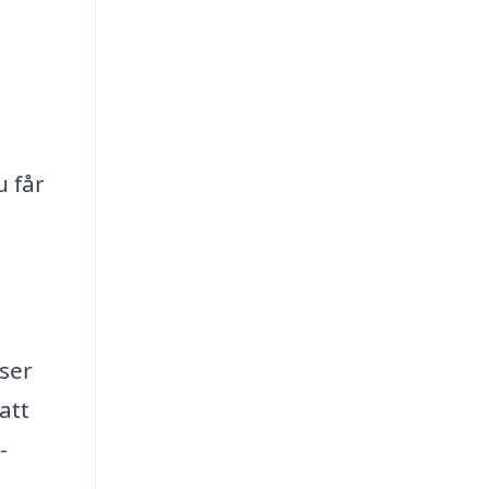
u
u får
nser
att
-