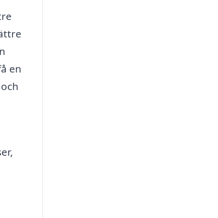
tre
ättre
en
få en
 och
er,