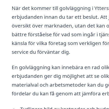
När det kommer till golvläggning i Ytterst
erbjudanden innan du tar ett beslut. Att 
översikt över marknaden, utan det kan o
bättre förståelse för vad som ingår i tjä
känsla för vilka företag som verkligen fö
service du förväntar dig.
En golvläggning kan innebära en rad olika
erbjudanden ger dig möjlighet att se olik
materialval och arbetsmetoder kan du gö
fördelar du kan få genom att jämföra erb
Tydligare bild av kostnader och bud