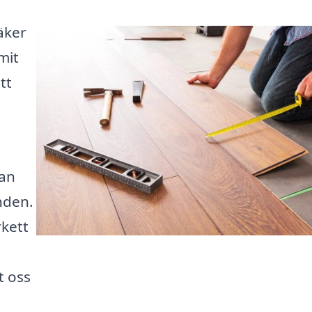
äker
mit
tt
n
kan
nden.
kett
t oss