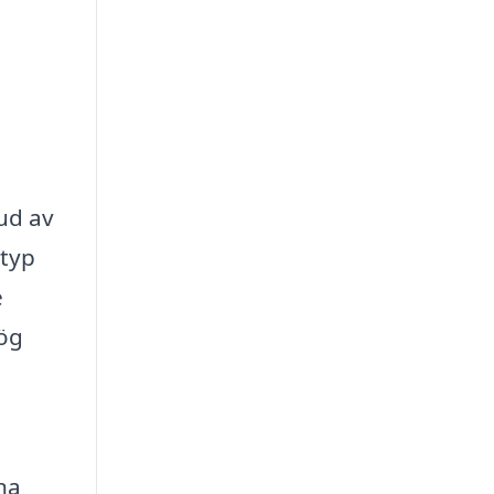
bud av
vtyp
e
hög
na