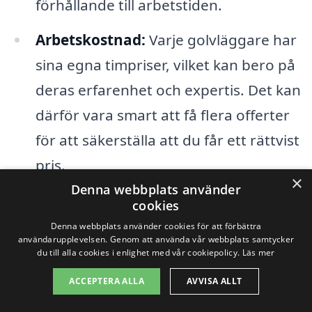
förhållande till arbetstiden.
Arbetskostnad:
Varje golvläggare har
sina egna timpriser, vilket kan bero på
deras erfarenhet och expertis. Det kan
därför vara smart att få flera offerter
för att säkerställa att du får ett rättvist
pris.
×
Denna webbplats använder
Förberedelse och underarbete:
Om
cookies
din nuvarande golvyta kräver
Denna webbplats använder cookies för att förbättra
användarupplevelsen. Genom att använda vår webbplats samtycker
betydande förberedelse, såsom
du till alla cookies i enlighet med vår cookiepolicy.
Läs mer
borttagning av gammalt golv,
ACCEPTERA ALLA
AVVISA ALLT
reparation av undergolv eller