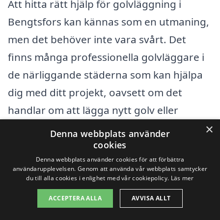
Att hitta rätt hjälp för golvläggning i
Bengtsfors kan kännas som en utmaning,
men det behöver inte vara svårt. Det
finns många professionella golvläggare i
de närliggande städerna som kan hjälpa
dig med ditt projekt, oavsett om det
handlar om att lägga nytt golv eller
renovera ett befintligt. För att göra din
×
Denna webbplats använder
sökning enklare har vi samlat information
cookies
Denna webbplats använder cookies för att förbättra
om golvläggning i området och hur du
användarupplevelsen. Genom att använda vår webbplats samtycker
kan få in offerter från olika företag.
du till alla cookies i enlighet med vår cookiepolicy.
Läs mer
ACCEPTERA ALLA
AVVISA ALLT
Du kan överväga att kontakta företag i