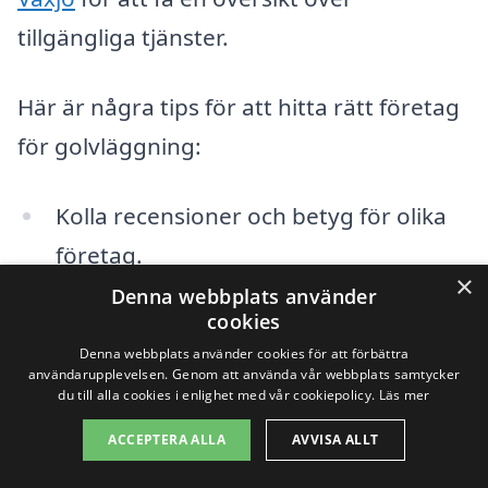
tillgängliga tjänster.
Här är några tips för att hitta rätt företag
för golvläggning:
Kolla recensioner och betyg för olika
företag.
×
Denna webbplats använder
Begär offerter från flera egna företag
cookies
för att jämföra priser.
Denna webbplats använder cookies för att förbättra
användarupplevelsen. Genom att använda vår webbplats samtycker
du till alla cookies i enlighet med vår cookiepolicy.
Läs mer
Fråga om referenser och tidigare
arbeten.
ACCEPTERA ALLA
AVVISA ALLT