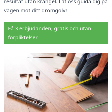
resultat utan krångel. Låt oss guida dig på
vägen mot ditt drömgolv!
Få 3 erbjudanden, gratis och utan
förpliktelser