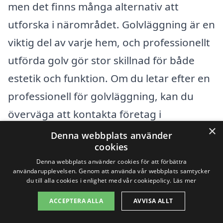
men det finns många alternativ att
utforska i närområdet. Golvläggning är en
viktig del av varje hem, och professionellt
utförda golv gör stor skillnad för både
estetik och funktion. Om du letar efter en
professionell för golvläggning, kan du
överväga att kontakta företag i
×
kringliggande stadområden, där experter
Denna webbplats använder
cookies
erbjuder sina tjänster. Här är några städer
Denna webbplats använder cookies för att förbättra
nära Harplinge som kan ha det du
användarupplevelsen. Genom att använda vår webbplats samtycker
du till alla cookies i enlighet med vår cookiepolicy.
Läs mer
behöver:
ACCEPTERA ALLA
AVVISA ALLT
Halmstad