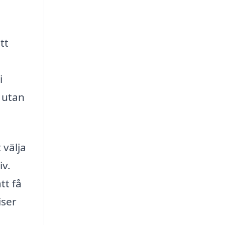
tt
i
, utan
 välja
iv.
tt få
iser