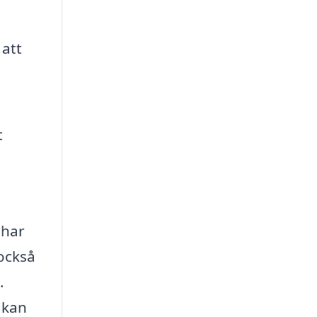
 att
t
 har
också
.
 kan