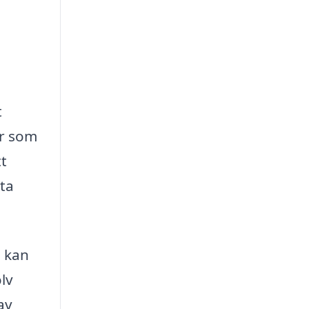
t
er som
t
sta
, kan
lv
av