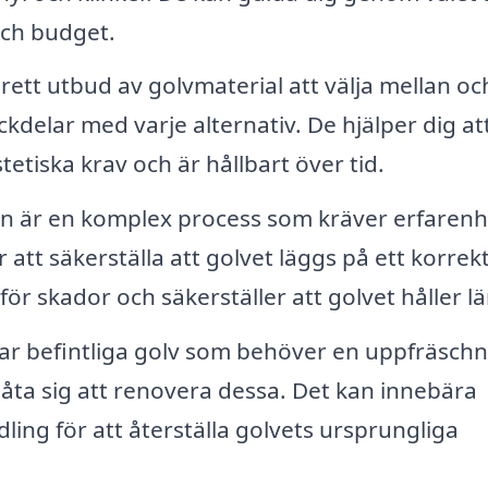
och budget.
brett utbud av golvmaterial att välja mellan oc
ckdelar med varje alternativ. De hjälper dig att
etiska krav och är hållbart över tid.
on är en komplex process som kräver erfarenh
tt säkerställa att golvet läggs på ett korrek
 för skador och säkerställer att golvet håller l
r befintliga golv som behöver en uppfräschn
 åta sig att renovera dessa. Det kan innebära
ling för att återställa golvets ursprungliga