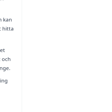
h kan
 hitta
et
t och
änge.
ing