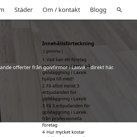
m
Städer
Om / kontakt
Blogg
Innehållsförteckning
gömma
1
Vad kan ett företag
som är specialiserat på
nde offerter från golvfirmor i Laxvik – direkt här.
golvläggning i Laxvik
hjälpa till med?
2
Få alltid minst 3
erbjudanden för
golvläggning i Laxvik
3
Få 3 erbjudanden för
golvläggning i Laxvik
från professionella
företag
4
Hur mycket kostar