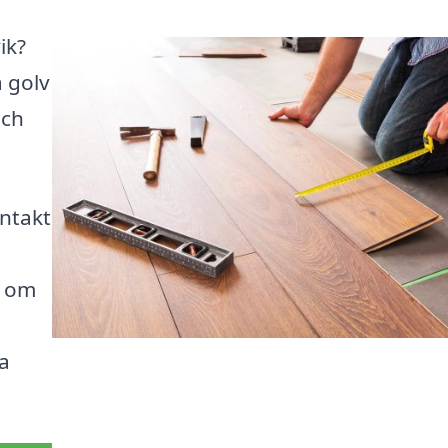
ik?
a golv
sch
ntakt
t om
a