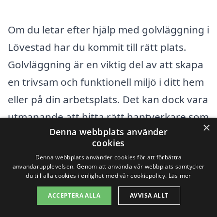
Om du letar efter hjälp med golvläggning i
Lövestad har du kommit till rätt plats.
Golvläggning är en viktig del av att skapa
en trivsam och funktionell miljö i ditt hem
eller på din arbetsplats. Det kan dock vara
utmanande att hitta rätt hantverkare som
×
Denna webbplats använder
kan genomföra arbetet på ett
cookies
professionellt sätt. Därför är det bra att
Denna webbplats använder cookies för att förbättra
användarupplevelsen. Genom att använda vår webbplats samtycker
veta att det finns flera alternativ i
du till alla cookies i enlighet med vår cookiepolicy.
Läs mer
närliggande städer som kan hjälpa dig
ACCEPTERA ALLA
AVVISA ALLT
med golvläggning.